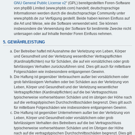
GNU General Public License v2
“ (GPL) bereitgestellten Foren-Software
von phpBB Limited (www.phpbb.com) handelt; deutschsprachige
Informationen werden durch die deutschsprachige Community unter
www.phpbb.de zur Verfügung gestellt. Beide haben keinen Einfluss auf
die Art und Weise, wie die Software verwendet wird. Sie können
insbesondere die Verwendung der Software für bestimmte Zwecke nicht
untersagen oder auf Inhalte fremder Foren Einfluss nehmen.
5. GEWÄHRLEISTUNG
Der Betreiber haftet mit Ausnahme der Verletzung von Leben, Körper
und Gesundheit und der Verletzung wesentlicher Vertragspflichten
(Kardinalpflichten) nur für Schäden, die auf ein vorsätzliches oder grob
fahrlässiges Verhalten zurückzuführen sind. Dies gilt auch für mittelbare
Folgeschäden wie insbesondere entgangenen Gewinn.
Die Haftung ist gegenüber Verbrauchern außer bei vorsätzlichem oder
grob fahrlässigem Verhalten oder bei Schäden aus der Verletzung von
Leben, Körper und Gesundheit und der Verletzung wesentlicher
Vertragspflichten (Kardinalpflichten) auf die bei Vertragsschluss
typischerweise vorhersehbaren Schäden und im übrigen der Höhe nach
auf die vertragstypischen Durchschnittsschäden begrenzt. Dies gilt auch
für mittelbare Folgeschäden wie insbesondere entgangenen Gewinn.
Die Haftung ist gegenüber Unternehmern außer bei der Verletzung von
Leben, Körper und Gesundheit oder vorsätzlichem oder grob
fahrlässigem Verhalten des Betreibers auf die bei Vertragsschluss
typischerweise vorhersehbaren Schäden und im Übrigen der Höhe
nach auf die vertragstypischen Durchschnittsschäden begrenzt. Dies gilt