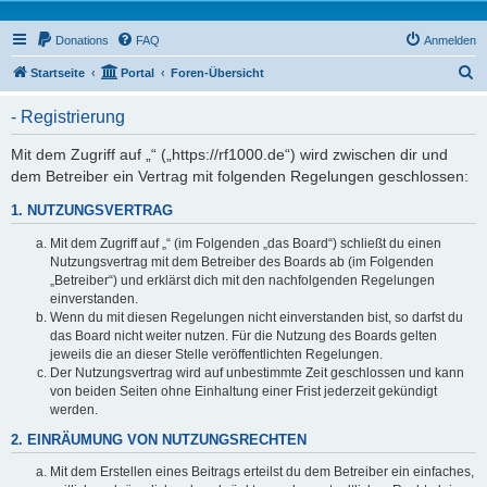
Donations
FAQ
Anmelden
S
Startseite
Portal
Foren-Übersicht
u
- Registrierung
c
h
Mit dem Zugriff auf „“ („https://rf1000.de“) wird zwischen dir und
dem Betreiber ein Vertrag mit folgenden Regelungen geschlossen:
e
1. NUTZUNGSVERTRAG
Mit dem Zugriff auf „“ (im Folgenden „das Board“) schließt du einen
Nutzungsvertrag mit dem Betreiber des Boards ab (im Folgenden
„Betreiber“) und erklärst dich mit den nachfolgenden Regelungen
einverstanden.
Wenn du mit diesen Regelungen nicht einverstanden bist, so darfst du
das Board nicht weiter nutzen. Für die Nutzung des Boards gelten
jeweils die an dieser Stelle veröffentlichten Regelungen.
Der Nutzungsvertrag wird auf unbestimmte Zeit geschlossen und kann
von beiden Seiten ohne Einhaltung einer Frist jederzeit gekündigt
werden.
2. EINRÄUMUNG VON NUTZUNGSRECHTEN
Mit dem Erstellen eines Beitrags erteilst du dem Betreiber ein einfaches,