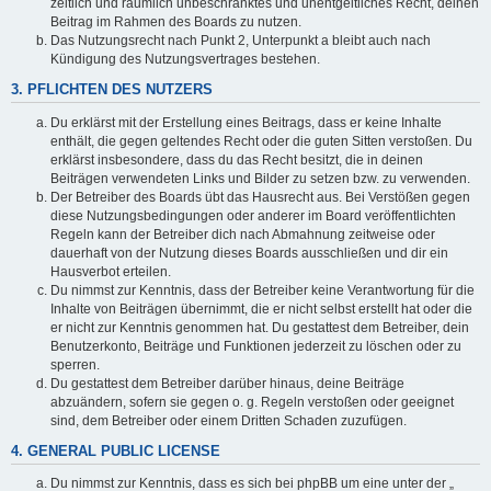
zeitlich und räumlich unbeschränktes und unentgeltliches Recht, deinen
Beitrag im Rahmen des Boards zu nutzen.
Das Nutzungsrecht nach Punkt 2, Unterpunkt a bleibt auch nach
Kündigung des Nutzungsvertrages bestehen.
3. PFLICHTEN DES NUTZERS
Du erklärst mit der Erstellung eines Beitrags, dass er keine Inhalte
enthält, die gegen geltendes Recht oder die guten Sitten verstoßen. Du
erklärst insbesondere, dass du das Recht besitzt, die in deinen
Beiträgen verwendeten Links und Bilder zu setzen bzw. zu verwenden.
Der Betreiber des Boards übt das Hausrecht aus. Bei Verstößen gegen
diese Nutzungsbedingungen oder anderer im Board veröffentlichten
Regeln kann der Betreiber dich nach Abmahnung zeitweise oder
dauerhaft von der Nutzung dieses Boards ausschließen und dir ein
Hausverbot erteilen.
Du nimmst zur Kenntnis, dass der Betreiber keine Verantwortung für die
Inhalte von Beiträgen übernimmt, die er nicht selbst erstellt hat oder die
er nicht zur Kenntnis genommen hat. Du gestattest dem Betreiber, dein
Benutzerkonto, Beiträge und Funktionen jederzeit zu löschen oder zu
sperren.
Du gestattest dem Betreiber darüber hinaus, deine Beiträge
abzuändern, sofern sie gegen o. g. Regeln verstoßen oder geeignet
sind, dem Betreiber oder einem Dritten Schaden zuzufügen.
4. GENERAL PUBLIC LICENSE
Du nimmst zur Kenntnis, dass es sich bei phpBB um eine unter der „