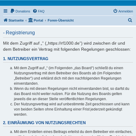
Donations
FAQ
Anmelden
S
Startseite
Portal
Foren-Übersicht
u
- Registrierung
c
h
Mit dem Zugriff auf „“ („https://rf1000.de“) wird zwischen dir und
dem Betreiber ein Vertrag mit folgenden Regelungen geschlossen:
e
1. NUTZUNGSVERTRAG
Mit dem Zugriff auf „“ (im Folgenden „das Board“) schließt du einen
Nutzungsvertrag mit dem Betreiber des Boards ab (im Folgenden
„Betreiber“) und erklärst dich mit den nachfolgenden Regelungen
einverstanden.
Wenn du mit diesen Regelungen nicht einverstanden bist, so darfst du
das Board nicht weiter nutzen. Für die Nutzung des Boards gelten
jeweils die an dieser Stelle veröffentlichten Regelungen.
Der Nutzungsvertrag wird auf unbestimmte Zeit geschlossen und kann
von beiden Seiten ohne Einhaltung einer Frist jederzeit gekündigt
werden.
2. EINRÄUMUNG VON NUTZUNGSRECHTEN
Mit dem Erstellen eines Beitrags erteilst du dem Betreiber ein einfaches,