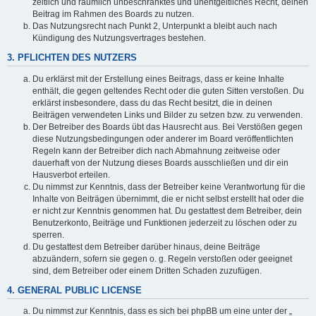
zeitlich und räumlich unbeschränktes und unentgeltliches Recht, deinen
Beitrag im Rahmen des Boards zu nutzen.
Das Nutzungsrecht nach Punkt 2, Unterpunkt a bleibt auch nach
Kündigung des Nutzungsvertrages bestehen.
3. PFLICHTEN DES NUTZERS
Du erklärst mit der Erstellung eines Beitrags, dass er keine Inhalte
enthält, die gegen geltendes Recht oder die guten Sitten verstoßen. Du
erklärst insbesondere, dass du das Recht besitzt, die in deinen
Beiträgen verwendeten Links und Bilder zu setzen bzw. zu verwenden.
Der Betreiber des Boards übt das Hausrecht aus. Bei Verstößen gegen
diese Nutzungsbedingungen oder anderer im Board veröffentlichten
Regeln kann der Betreiber dich nach Abmahnung zeitweise oder
dauerhaft von der Nutzung dieses Boards ausschließen und dir ein
Hausverbot erteilen.
Du nimmst zur Kenntnis, dass der Betreiber keine Verantwortung für die
Inhalte von Beiträgen übernimmt, die er nicht selbst erstellt hat oder die
er nicht zur Kenntnis genommen hat. Du gestattest dem Betreiber, dein
Benutzerkonto, Beiträge und Funktionen jederzeit zu löschen oder zu
sperren.
Du gestattest dem Betreiber darüber hinaus, deine Beiträge
abzuändern, sofern sie gegen o. g. Regeln verstoßen oder geeignet
sind, dem Betreiber oder einem Dritten Schaden zuzufügen.
4. GENERAL PUBLIC LICENSE
Du nimmst zur Kenntnis, dass es sich bei phpBB um eine unter der „