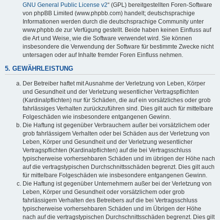
GNU General Public License v2
“ (GPL) bereitgestellten Foren-Software
von phpBB Limited (www.phpbb.com) handelt; deutschsprachige
Informationen werden durch die deutschsprachige Community unter
www.phpbb.de zur Verfügung gestellt. Beide haben keinen Einfluss auf
die Art und Weise, wie die Software verwendet wird. Sie können
insbesondere die Verwendung der Software für bestimmte Zwecke nicht
untersagen oder auf Inhalte fremder Foren Einfluss nehmen.
5. GEWÄHRLEISTUNG
Der Betreiber haftet mit Ausnahme der Verletzung von Leben, Körper
und Gesundheit und der Verletzung wesentlicher Vertragspflichten
(Kardinalpflichten) nur für Schäden, die auf ein vorsätzliches oder grob
fahrlässiges Verhalten zurückzuführen sind. Dies gilt auch für mittelbare
Folgeschäden wie insbesondere entgangenen Gewinn.
Die Haftung ist gegenüber Verbrauchern außer bei vorsätzlichem oder
grob fahrlässigem Verhalten oder bei Schäden aus der Verletzung von
Leben, Körper und Gesundheit und der Verletzung wesentlicher
Vertragspflichten (Kardinalpflichten) auf die bei Vertragsschluss
typischerweise vorhersehbaren Schäden und im übrigen der Höhe nach
auf die vertragstypischen Durchschnittsschäden begrenzt. Dies gilt auch
für mittelbare Folgeschäden wie insbesondere entgangenen Gewinn.
Die Haftung ist gegenüber Unternehmern außer bei der Verletzung von
Leben, Körper und Gesundheit oder vorsätzlichem oder grob
fahrlässigem Verhalten des Betreibers auf die bei Vertragsschluss
typischerweise vorhersehbaren Schäden und im Übrigen der Höhe
nach auf die vertragstypischen Durchschnittsschäden begrenzt. Dies gilt