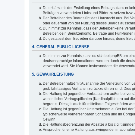
Du erklärst mit der Erstellung eines Beitrags, dass er ke
Beiträgen verwendeten Links und Bilder zu setzen bzw.
Der Betreiber des Boards übt das Hausrecht aus. Bei V
oder dauerhaft von der Nutzung dieses Boards ausschlie
Du nimmst zur Kenntnis, dass der Betreiber keine Verantw
Betreiber, dein Benutzerkonto, Beiträge und Funktionen 
Du gestattest dem Betreiber darüber hinaus, deine Beit
4. GENERAL PUBLIC LICENSE
Du nimmst zur Kenntnis, dass es sich bei phpBB um eine
deutschsprachige Informationen werden durch die deuts
verwendet wird. Sie können insbesondere die Verwendun
5. GEWÄHRLEISTUNG
Der Betreiber haftet mit Ausnahme der Verletzung von Le
grob fahrlässiges Verhalten zurückzuführen sind. Dies 
Die Haftung ist gegenüber Verbrauchern außer bei vors
wesentlicher Vertragspflichten (Kardinalpflichten) auf
begrenzt. Dies gilt auch für mittelbare Folgeschäden 
Die Haftung ist gegenüber Unternehmern außer bei der V
typischerweise vorhersehbaren Schäden und im Übrigen 
Gewinn.
Die Haftungsbegrenzung der Absätze a bis c gilt sinnge
Ansprüche für eine Haftung aus zwingendem nationalem