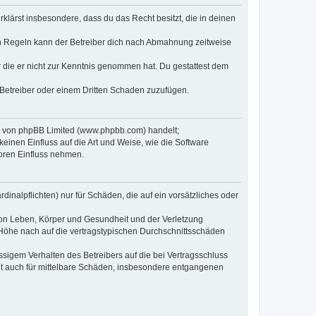
erklärst insbesondere, dass du das Recht besitzt, die in deinen
n Regeln kann der Betreiber dich nach Abmahnung zeitweise
er die er nicht zur Kenntnis genommen hat. Du gestattest dem
 Betreiber oder einem Dritten Schaden zuzufügen.
re von phpBB Limited (www.phpbb.com) handelt;
inen Einfluss auf die Art und Weise, wie die Software
oren Einfluss nehmen.
inalpflichten) nur für Schäden, die auf ein vorsätzliches oder
von Leben, Körper und Gesundheit und der Verletzung
r Höhe nach auf die vertragstypischen Durchschnittsschäden
sigem Verhalten des Betreibers auf die bei Vertragsschluss
lt auch für mittelbare Schäden, insbesondere entgangenen