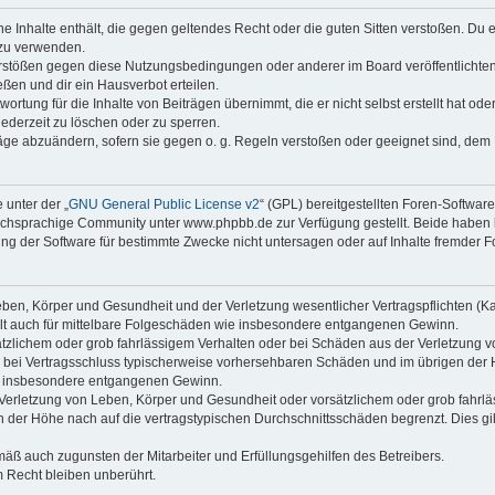
ine Inhalte enthält, die gegen geltendes Recht oder die guten Sitten verstoßen. Du 
 zu verwenden.
erstößen gegen diese Nutzungsbedingungen oder anderer im Board veröffentlichte
ßen und dir ein Hausverbot erteilen.
ortung für die Inhalte von Beiträgen übernimmt, die er nicht selbst erstellt hat od
jederzeit zu löschen oder zu sperren.
räge abzuändern, sofern sie gegen o. g. Regeln verstoßen oder geeignet sind, dem
 unter der „
GNU General Public License v2
“ (GPL) bereitgestellten Foren-Softwa
chsprachige Community unter www.phpbb.de zur Verfügung gestellt. Beide haben ke
g der Software für bestimmte Zwecke nicht untersagen oder auf Inhalte fremder F
ben, Körper und Gesundheit und der Verletzung wesentlicher Vertragspflichten (Kard
gilt auch für mittelbare Folgeschäden wie insbesondere entgangenen Gewinn.
ätzlichem oder grob fahrlässigem Verhalten oder bei Schäden aus der Verletzung 
 die bei Vertragsschluss typischerweise vorhersehbaren Schäden und im übrigen de
wie insbesondere entgangenen Gewinn.
erletzung von Leben, Körper und Gesundheit oder vorsätzlichem oder grob fahrläs
der Höhe nach auf die vertragstypischen Durchschnittsschäden begrenzt. Dies gi
mäß auch zugunsten der Mitarbeiter und Erfüllungsgehilfen des Betreibers.
 Recht bleiben unberührt.