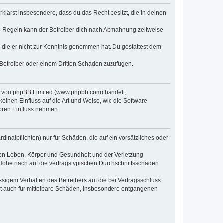
erklärst insbesondere, dass du das Recht besitzt, die in deinen
n Regeln kann der Betreiber dich nach Abmahnung zeitweise
er die er nicht zur Kenntnis genommen hat. Du gestattest dem
 Betreiber oder einem Dritten Schaden zuzufügen.
re von phpBB Limited (www.phpbb.com) handelt;
inen Einfluss auf die Art und Weise, wie die Software
oren Einfluss nehmen.
inalpflichten) nur für Schäden, die auf ein vorsätzliches oder
von Leben, Körper und Gesundheit und der Verletzung
r Höhe nach auf die vertragstypischen Durchschnittsschäden
sigem Verhalten des Betreibers auf die bei Vertragsschluss
lt auch für mittelbare Schäden, insbesondere entgangenen