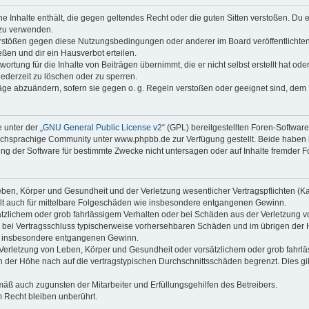
ine Inhalte enthält, die gegen geltendes Recht oder die guten Sitten verstoßen. Du 
 zu verwenden.
erstößen gegen diese Nutzungsbedingungen oder anderer im Board veröffentlichte
ßen und dir ein Hausverbot erteilen.
ortung für die Inhalte von Beiträgen übernimmt, die er nicht selbst erstellt hat od
jederzeit zu löschen oder zu sperren.
räge abzuändern, sofern sie gegen o. g. Regeln verstoßen oder geeignet sind, dem
 unter der „
GNU General Public License v2
“ (GPL) bereitgestellten Foren-Softwa
chsprachige Community unter www.phpbb.de zur Verfügung gestellt. Beide haben ke
g der Software für bestimmte Zwecke nicht untersagen oder auf Inhalte fremder F
ben, Körper und Gesundheit und der Verletzung wesentlicher Vertragspflichten (Kard
gilt auch für mittelbare Folgeschäden wie insbesondere entgangenen Gewinn.
ätzlichem oder grob fahrlässigem Verhalten oder bei Schäden aus der Verletzung 
 die bei Vertragsschluss typischerweise vorhersehbaren Schäden und im übrigen de
wie insbesondere entgangenen Gewinn.
erletzung von Leben, Körper und Gesundheit oder vorsätzlichem oder grob fahrläs
der Höhe nach auf die vertragstypischen Durchschnittsschäden begrenzt. Dies gi
mäß auch zugunsten der Mitarbeiter und Erfüllungsgehilfen des Betreibers.
 Recht bleiben unberührt.