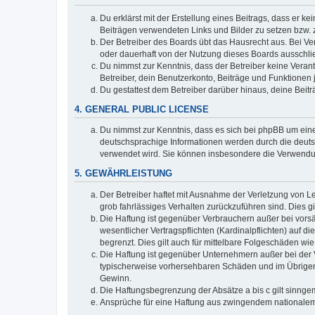
Du erklärst mit der Erstellung eines Beitrags, dass er ke
Beiträgen verwendeten Links und Bilder zu setzen bzw.
Der Betreiber des Boards übt das Hausrecht aus. Bei V
oder dauerhaft von der Nutzung dieses Boards ausschlie
Du nimmst zur Kenntnis, dass der Betreiber keine Verantw
Betreiber, dein Benutzerkonto, Beiträge und Funktionen 
Du gestattest dem Betreiber darüber hinaus, deine Beit
4. GENERAL PUBLIC LICENSE
Du nimmst zur Kenntnis, dass es sich bei phpBB um eine
deutschsprachige Informationen werden durch die deuts
verwendet wird. Sie können insbesondere die Verwendun
5. GEWÄHRLEISTUNG
Der Betreiber haftet mit Ausnahme der Verletzung von Le
grob fahrlässiges Verhalten zurückzuführen sind. Dies 
Die Haftung ist gegenüber Verbrauchern außer bei vors
wesentlicher Vertragspflichten (Kardinalpflichten) auf
begrenzt. Dies gilt auch für mittelbare Folgeschäden 
Die Haftung ist gegenüber Unternehmern außer bei der V
typischerweise vorhersehbaren Schäden und im Übrigen 
Gewinn.
Die Haftungsbegrenzung der Absätze a bis c gilt sinnge
Ansprüche für eine Haftung aus zwingendem nationalem