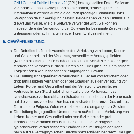
GNU General Public License v2
“ (GPL) bereitgestellten Foren-Software
von phpBB Limited (www.phpbb.com) handelt; deutschsprachige
Informationen werden durch die deutschsprachige Community unter
www.phpbb.de zur Verfügung gestellt. Beide haben keinen Einfluss auf
die Art und Weise, wie die Software verwendet wird. Sie können
insbesondere die Verwendung der Software für bestimmte Zwecke nicht
untersagen oder auf Inhalte fremder Foren Einfluss nehmen.
5. GEWÄHRLEISTUNG
Der Betreiber haftet mit Ausnahme der Verletzung von Leben, Körper
und Gesundheit und der Verletzung wesentlicher Vertragspflichten
(Kardinalpflichten) nur für Schäden, die auf ein vorsätzliches oder grob
fahrlässiges Verhalten zurückzuführen sind. Dies gilt auch für mittelbare
Folgeschäden wie insbesondere entgangenen Gewinn.
Die Haftung ist gegenüber Verbrauchern außer bei vorsätzlichem oder
grob fahrlässigem Verhalten oder bei Schäden aus der Verletzung von
Leben, Körper und Gesundheit und der Verletzung wesentlicher
Vertragspflichten (Kardinalpflichten) auf die bei Vertragsschluss
typischerweise vorhersehbaren Schäden und im übrigen der Höhe nach
auf die vertragstypischen Durchschnittsschäden begrenzt. Dies gilt auch
für mittelbare Folgeschäden wie insbesondere entgangenen Gewinn.
Die Haftung ist gegenüber Unternehmern außer bei der Verletzung von
Leben, Körper und Gesundheit oder vorsätzlichem oder grob
fahrlässigem Verhalten des Betreibers auf die bei Vertragsschluss
typischerweise vorhersehbaren Schäden und im Übrigen der Höhe
nach auf die vertragstypischen Durchschnittsschäden begrenzt. Dies gilt