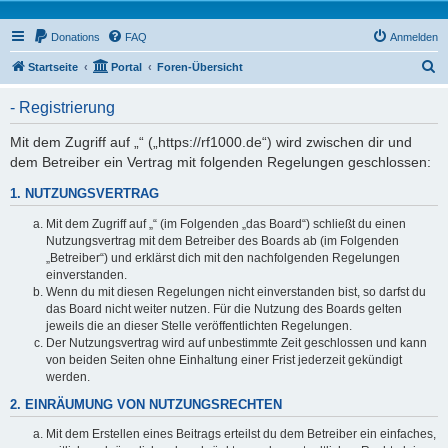
Donations
FAQ
Anmelden
S
Startseite
Portal
Foren-Übersicht
u
- Registrierung
c
h
Mit dem Zugriff auf „“ („https://rf1000.de“) wird zwischen dir und
dem Betreiber ein Vertrag mit folgenden Regelungen geschlossen:
e
1. NUTZUNGSVERTRAG
Mit dem Zugriff auf „“ (im Folgenden „das Board“) schließt du einen
Nutzungsvertrag mit dem Betreiber des Boards ab (im Folgenden
„Betreiber“) und erklärst dich mit den nachfolgenden Regelungen
einverstanden.
Wenn du mit diesen Regelungen nicht einverstanden bist, so darfst du
das Board nicht weiter nutzen. Für die Nutzung des Boards gelten
jeweils die an dieser Stelle veröffentlichten Regelungen.
Der Nutzungsvertrag wird auf unbestimmte Zeit geschlossen und kann
von beiden Seiten ohne Einhaltung einer Frist jederzeit gekündigt
werden.
2. EINRÄUMUNG VON NUTZUNGSRECHTEN
Mit dem Erstellen eines Beitrags erteilst du dem Betreiber ein einfaches,