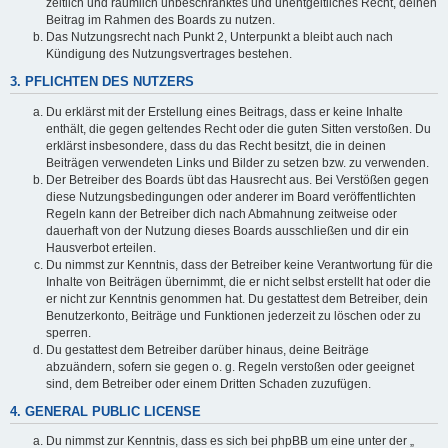
zeitlich und räumlich unbeschränktes und unentgeltliches Recht, deinen
Beitrag im Rahmen des Boards zu nutzen.
Das Nutzungsrecht nach Punkt 2, Unterpunkt a bleibt auch nach
Kündigung des Nutzungsvertrages bestehen.
3. PFLICHTEN DES NUTZERS
Du erklärst mit der Erstellung eines Beitrags, dass er keine Inhalte
enthält, die gegen geltendes Recht oder die guten Sitten verstoßen. Du
erklärst insbesondere, dass du das Recht besitzt, die in deinen
Beiträgen verwendeten Links und Bilder zu setzen bzw. zu verwenden.
Der Betreiber des Boards übt das Hausrecht aus. Bei Verstößen gegen
diese Nutzungsbedingungen oder anderer im Board veröffentlichten
Regeln kann der Betreiber dich nach Abmahnung zeitweise oder
dauerhaft von der Nutzung dieses Boards ausschließen und dir ein
Hausverbot erteilen.
Du nimmst zur Kenntnis, dass der Betreiber keine Verantwortung für die
Inhalte von Beiträgen übernimmt, die er nicht selbst erstellt hat oder die
er nicht zur Kenntnis genommen hat. Du gestattest dem Betreiber, dein
Benutzerkonto, Beiträge und Funktionen jederzeit zu löschen oder zu
sperren.
Du gestattest dem Betreiber darüber hinaus, deine Beiträge
abzuändern, sofern sie gegen o. g. Regeln verstoßen oder geeignet
sind, dem Betreiber oder einem Dritten Schaden zuzufügen.
4. GENERAL PUBLIC LICENSE
Du nimmst zur Kenntnis, dass es sich bei phpBB um eine unter der „