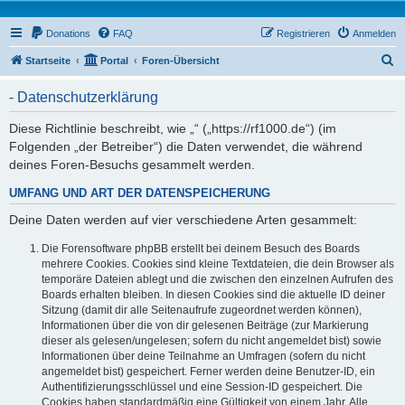
Donations
FAQ
Registrieren
Anmelden
S
Startseite
Portal
Foren-Übersicht
u
- Datenschutzerklärung
c
h
Diese Richtlinie beschreibt, wie „“ („https://rf1000.de“) (im
Folgenden „der Betreiber“) die Daten verwendet, die während
e
deines Foren-Besuchs gesammelt werden.
UMFANG UND ART DER DATENSPEICHERUNG
Deine Daten werden auf vier verschiedene Arten gesammelt:
Die Forensoftware phpBB erstellt bei deinem Besuch des Boards
mehrere Cookies. Cookies sind kleine Textdateien, die dein Browser als
temporäre Dateien ablegt und die zwischen den einzelnen Aufrufen des
Boards erhalten bleiben. In diesen Cookies sind die aktuelle ID deiner
Sitzung (damit dir alle Seitenaufrufe zugeordnet werden können),
Informationen über die von dir gelesenen Beiträge (zur Markierung
dieser als gelesen/ungelesen; sofern du nicht angemeldet bist) sowie
Informationen über deine Teilnahme an Umfragen (sofern du nicht
angemeldet bist) gespeichert. Ferner werden deine Benutzer-ID, ein
Authentifizierungsschlüssel und eine Session-ID gespeichert. Die
Cookies haben standardmäßig eine Gültigkeit von einem Jahr. Alle