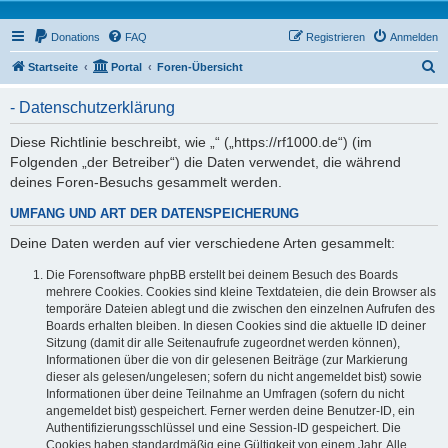
Donations
FAQ
Registrieren
Anmelden
S
Startseite
Portal
Foren-Übersicht
u
- Datenschutzerklärung
c
h
Diese Richtlinie beschreibt, wie „“ („https://rf1000.de“) (im
Folgenden „der Betreiber“) die Daten verwendet, die während
e
deines Foren-Besuchs gesammelt werden.
UMFANG UND ART DER DATENSPEICHERUNG
Deine Daten werden auf vier verschiedene Arten gesammelt:
Die Forensoftware phpBB erstellt bei deinem Besuch des Boards
mehrere Cookies. Cookies sind kleine Textdateien, die dein Browser als
temporäre Dateien ablegt und die zwischen den einzelnen Aufrufen des
Boards erhalten bleiben. In diesen Cookies sind die aktuelle ID deiner
Sitzung (damit dir alle Seitenaufrufe zugeordnet werden können),
Informationen über die von dir gelesenen Beiträge (zur Markierung
dieser als gelesen/ungelesen; sofern du nicht angemeldet bist) sowie
Informationen über deine Teilnahme an Umfragen (sofern du nicht
angemeldet bist) gespeichert. Ferner werden deine Benutzer-ID, ein
Authentifizierungsschlüssel und eine Session-ID gespeichert. Die
Cookies haben standardmäßig eine Gültigkeit von einem Jahr. Alle