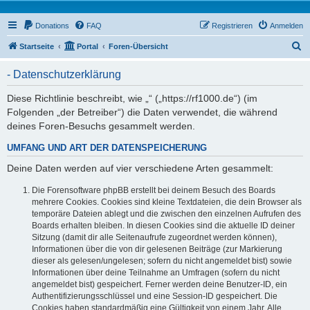
Donations
FAQ
Registrieren
Anmelden
S
Startseite
Portal
Foren-Übersicht
u
- Datenschutzerklärung
c
h
Diese Richtlinie beschreibt, wie „“ („https://rf1000.de“) (im
Folgenden „der Betreiber“) die Daten verwendet, die während
e
deines Foren-Besuchs gesammelt werden.
UMFANG UND ART DER DATENSPEICHERUNG
Deine Daten werden auf vier verschiedene Arten gesammelt:
Die Forensoftware phpBB erstellt bei deinem Besuch des Boards
mehrere Cookies. Cookies sind kleine Textdateien, die dein Browser als
temporäre Dateien ablegt und die zwischen den einzelnen Aufrufen des
Boards erhalten bleiben. In diesen Cookies sind die aktuelle ID deiner
Sitzung (damit dir alle Seitenaufrufe zugeordnet werden können),
Informationen über die von dir gelesenen Beiträge (zur Markierung
dieser als gelesen/ungelesen; sofern du nicht angemeldet bist) sowie
Informationen über deine Teilnahme an Umfragen (sofern du nicht
angemeldet bist) gespeichert. Ferner werden deine Benutzer-ID, ein
Authentifizierungsschlüssel und eine Session-ID gespeichert. Die
Cookies haben standardmäßig eine Gültigkeit von einem Jahr. Alle