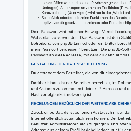
diesen Fällen wird auch deine IP-Adresse gespeichert. 
Umfragen), Änderungen an zentralen Profildaten (E-Mai
Kennzeichnung (User Agent) wird nur in der „Wer ist onl
Schließlich erfordern einzelne Funktionen des Boards,
explizit von dir gesetzte Lesezeichen oder Benachrichti
Dein Passwort wird mit einer Einwege-Verschlüsselung 
Webseiten zu verwenden. Das Passwort ist dein Schlü
Betreibers, von phpBB Limited oder ein Dritter berec
mein Passwort vergessen“ benutzen. Die phpBB-Softw
Passwort an diese Adresse, mit dem du dann auf das 
GESTATTUNG DER DATENSPEICHERUNG
Du gestattest dem Betreiber, die von dir eingegeben
Darüber hinaus ist der Betreiber berechtigt, im Rahm
und Aktionen zusammen mit deiner IP-Adresse und de
Nachverfolgbarkeit notwendig ist.
REGELUNGEN BEZÜGLICH DER WEITERGABE DEINE
Zweck eines Boards ist es, einen Austausch mit andere
Internet öffentlich zugänglich sein können. Der Betrei
Benutzer, Administratoren etc.) zugänglich sind. Wen
Adresse aus deinem Profil ist dabei jedoch nur für de