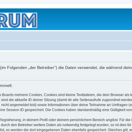
.de“) (im Folgenden „der Betreiber“) die Daten verwendet, die während 
ammelt:
s Boards mehrere Cookies. Cookies sind kleine Textdateien, die dein Browser als
 sind die aktuelle ID deiner Sitzung (damit dir alle Seitenaufrufe zugeordnet werd
u nicht angemeldet bist) sowie Informationen über deine Teilnahme an Umfragen (s
eine Session-ID gespeichert. Die Cookies haben standardmäßig eine Gültigkeit von 
Registrierung, in deinem Profil oder deinem persönlichem Bereich angibst. Für di
rch den Betreiber weitere Daten als notwendig festgelegt wurden, so ist dies für 
llst, so werden die dort eingegebenen Daten ebenfalls gespeichert. Gleiches gilt, 