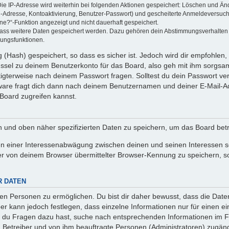
Die IP-Adresse wird weiterhin bei folgenden Aktionen gespeichert: Löschen und Än
l-Adresse, Kontoaktivierung, Benutzer-Passwort) und gescheiterte Anmeldeversuch
ine?“-Funktion angezeigt und nicht dauerhaft gespeichert.
 dass weitere Daten gespeichert werden. Dazu gehören dein Abstimmungsverhalten
gungsfunktionen.
(Hash) gespeichert, so dass es sicher ist. Jedoch wird dir empfohlen, 
ssel zu deinem Benutzerkonto für das Board, also geh mit ihm sorgsam
htigterweise nach deinem Passwort fragen. Solltest du dein Passwort v
are fragt dich dann nach deinem Benutzernamen und deiner E-Mail-Ad
Board zugreifen kannst.
en und oben näher spezifizierten Daten zu speichern, um das Board bet
en einer Interessenabwägung zwischen deinen und seinen Interessen sow
r von deinem Browser übermittelter Browser-Kennung zu speichern, so
R DATEN
n Personen zu ermöglichen. Du bist dir daher bewusst, dass die Daten d
ber kann jedoch festlegen, dass einzelne Informationen nur für einen ei
n du Fragen dazu hast, suche nach entsprechenden Informationen im Fo
n Betreiber und von ihm beauftragte Personen (Administratoren) zugäng