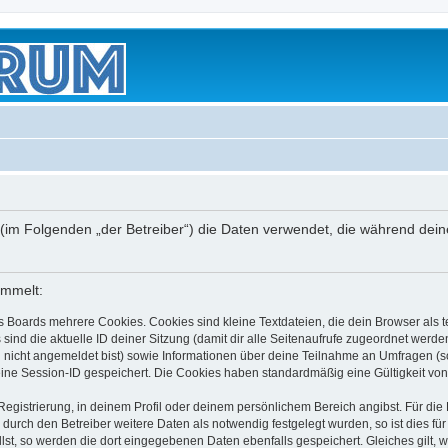
.de“) (im Folgenden „der Betreiber“) die Daten verwendet, die während 
ammelt:
s Boards mehrere Cookies. Cookies sind kleine Textdateien, die dein Browser als
 sind die aktuelle ID deiner Sitzung (damit dir alle Seitenaufrufe zugeordnet werd
u nicht angemeldet bist) sowie Informationen über deine Teilnahme an Umfragen (s
eine Session-ID gespeichert. Die Cookies haben standardmäßig eine Gültigkeit von 
Registrierung, in deinem Profil oder deinem persönlichem Bereich angibst. Für di
rch den Betreiber weitere Daten als notwendig festgelegt wurden, so ist dies für 
llst, so werden die dort eingegebenen Daten ebenfalls gespeichert. Gleiches gilt, 