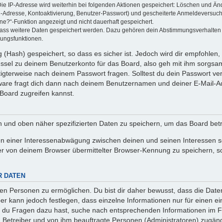
Die IP-Adresse wird weiterhin bei folgenden Aktionen gespeichert: Löschen und Än
l-Adresse, Kontoaktivierung, Benutzer-Passwort) und gescheiterte Anmeldeversuch
ine?“-Funktion angezeigt und nicht dauerhaft gespeichert.
 dass weitere Daten gespeichert werden. Dazu gehören dein Abstimmungsverhalten
gungsfunktionen.
(Hash) gespeichert, so dass es sicher ist. Jedoch wird dir empfohlen, 
ssel zu deinem Benutzerkonto für das Board, also geh mit ihm sorgsam
htigterweise nach deinem Passwort fragen. Solltest du dein Passwort v
are fragt dich dann nach deinem Benutzernamen und deiner E-Mail-Ad
Board zugreifen kannst.
en und oben näher spezifizierten Daten zu speichern, um das Board bet
en einer Interessenabwägung zwischen deinen und seinen Interessen sow
r von deinem Browser übermittelter Browser-Kennung zu speichern, so
R DATEN
n Personen zu ermöglichen. Du bist dir daher bewusst, dass die Daten d
ber kann jedoch festlegen, dass einzelne Informationen nur für einen ei
n du Fragen dazu hast, suche nach entsprechenden Informationen im Fo
n Betreiber und von ihm beauftragte Personen (Administratoren) zugäng