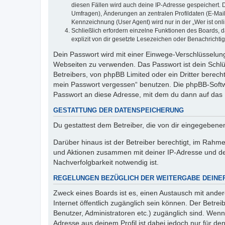
diesen Fällen wird auch deine IP-Adresse gespeichert. 
Umfragen), Änderungen an zentralen Profildaten (E-Mai
Kennzeichnung (User Agent) wird nur in der „Wer ist onl
Schließlich erfordern einzelne Funktionen des Boards,
explizit von dir gesetzte Lesezeichen oder Benachrichti
Dein Passwort wird mit einer Einwege-Verschlüsselung 
Webseiten zu verwenden. Das Passwort ist dein Schlü
Betreibers, von phpBB Limited oder ein Dritter berec
mein Passwort vergessen“ benutzen. Die phpBB-Softw
Passwort an diese Adresse, mit dem du dann auf das 
GESTATTUNG DER DATENSPEICHERUNG
Du gestattest dem Betreiber, die von dir eingegeben
Darüber hinaus ist der Betreiber berechtigt, im Rahm
und Aktionen zusammen mit deiner IP-Adresse und de
Nachverfolgbarkeit notwendig ist.
REGELUNGEN BEZÜGLICH DER WEITERGABE DEINE
Zweck eines Boards ist es, einen Austausch mit andere
Internet öffentlich zugänglich sein können. Der Betrei
Benutzer, Administratoren etc.) zugänglich sind. Wen
Adresse aus deinem Profil ist dabei jedoch nur für de