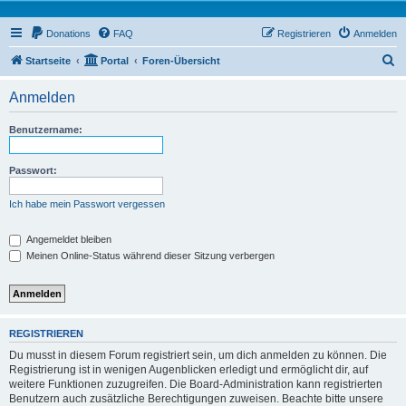
Donations
FAQ
Registrieren
Anmelden
S
Startseite
Portal
Foren-Übersicht
u
Anmelden
c
h
Benutzername:
e
Passwort:
Ich habe mein Passwort vergessen
Angemeldet bleiben
Meinen Online-Status während dieser Sitzung verbergen
REGISTRIEREN
Du musst in diesem Forum registriert sein, um dich anmelden zu können. Die
Registrierung ist in wenigen Augenblicken erledigt und ermöglicht dir, auf
weitere Funktionen zuzugreifen. Die Board-Administration kann registrierten
Benutzern auch zusätzliche Berechtigungen zuweisen. Beachte bitte unsere