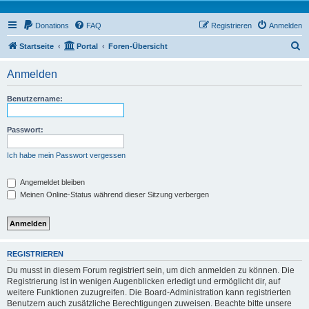
Donations
FAQ
Registrieren
Anmelden
S
Startseite
Portal
Foren-Übersicht
u
Anmelden
c
h
Benutzername:
e
Passwort:
Ich habe mein Passwort vergessen
Angemeldet bleiben
Meinen Online-Status während dieser Sitzung verbergen
REGISTRIEREN
Du musst in diesem Forum registriert sein, um dich anmelden zu können. Die
Registrierung ist in wenigen Augenblicken erledigt und ermöglicht dir, auf
weitere Funktionen zuzugreifen. Die Board-Administration kann registrierten
Benutzern auch zusätzliche Berechtigungen zuweisen. Beachte bitte unsere