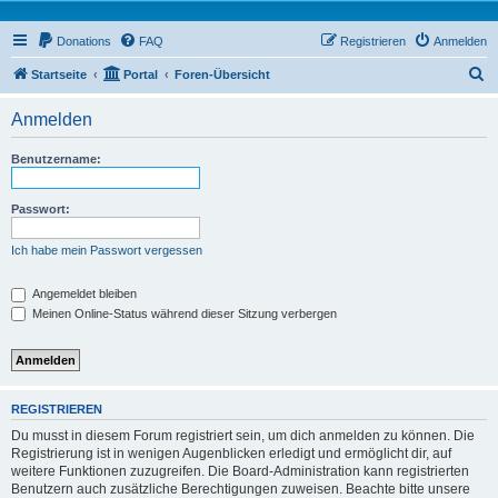
Donations
FAQ
Registrieren
Anmelden
S
Startseite
Portal
Foren-Übersicht
u
Anmelden
c
h
Benutzername:
e
Passwort:
Ich habe mein Passwort vergessen
Angemeldet bleiben
Meinen Online-Status während dieser Sitzung verbergen
REGISTRIEREN
Du musst in diesem Forum registriert sein, um dich anmelden zu können. Die
Registrierung ist in wenigen Augenblicken erledigt und ermöglicht dir, auf
weitere Funktionen zuzugreifen. Die Board-Administration kann registrierten
Benutzern auch zusätzliche Berechtigungen zuweisen. Beachte bitte unsere