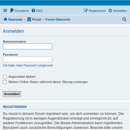
Donations
FAQ
Registrieren
Anmelden
S
Startseite
Portal
Foren-Übersicht
u
Anmelden
c
h
Benutzername:
e
Passwort:
Ich habe mein Passwort vergessen
Angemeldet bleiben
Meinen Online-Status während dieser Sitzung verbergen
REGISTRIEREN
Du musst in diesem Forum registriert sein, um dich anmelden zu können. Die
Registrierung ist in wenigen Augenblicken erledigt und ermöglicht dir, auf
weitere Funktionen zuzugreifen. Die Board-Administration kann registrierten
Benutzern auch zusätzliche Berechtigungen zuweisen. Beachte bitte unsere