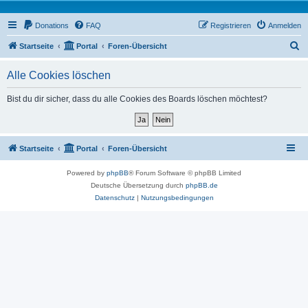
Donations
FAQ
Registrieren
Anmelden
S
Startseite
Portal
Foren-Übersicht
u
Alle Cookies löschen
c
h
Bist du dir sicher, dass du alle Cookies des Boards löschen möchtest?
e
Startseite
Portal
Foren-Übersicht
Powered by
phpBB
® Forum Software © phpBB Limited
Deutsche Übersetzung durch
phpBB.de
Datenschutz
|
Nutzungsbedingungen