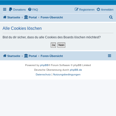
Donations
FAQ
Registrieren
Anmelden
S
Startseite
Portal
Foren-Übersicht
u
Alle Cookies löschen
c
h
Bist du dir sicher, dass du alle Cookies des Boards löschen möchtest?
e
Startseite
Portal
Foren-Übersicht
Powered by
phpBB
® Forum Software © phpBB Limited
Deutsche Übersetzung durch
phpBB.de
Datenschutz
|
Nutzungsbedingungen