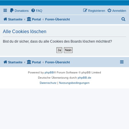
Donations
FAQ
Registrieren
Anmelden
S
Startseite
Portal
Foren-Übersicht
u
Alle Cookies löschen
c
h
Bist du dir sicher, dass du alle Cookies des Boards löschen möchtest?
e
Startseite
Portal
Foren-Übersicht
Powered by
phpBB
® Forum Software © phpBB Limited
Deutsche Übersetzung durch
phpBB.de
Datenschutz
|
Nutzungsbedingungen