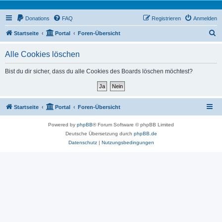
Donations
FAQ
Registrieren
Anmelden
S
Startseite
Portal
Foren-Übersicht
u
Alle Cookies löschen
c
h
Bist du dir sicher, dass du alle Cookies des Boards löschen möchtest?
e
Startseite
Portal
Foren-Übersicht
Powered by
phpBB
® Forum Software © phpBB Limited
Deutsche Übersetzung durch
phpBB.de
Datenschutz
|
Nutzungsbedingungen