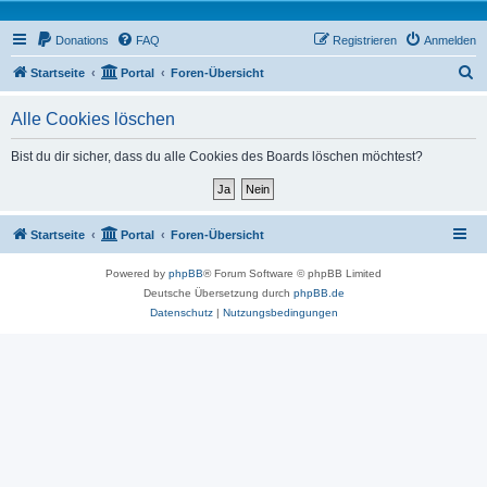
Donations
FAQ
Registrieren
Anmelden
S
Startseite
Portal
Foren-Übersicht
u
Alle Cookies löschen
c
h
Bist du dir sicher, dass du alle Cookies des Boards löschen möchtest?
e
Startseite
Portal
Foren-Übersicht
Powered by
phpBB
® Forum Software © phpBB Limited
Deutsche Übersetzung durch
phpBB.de
Datenschutz
|
Nutzungsbedingungen