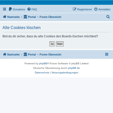
Donations
FAQ
Registrieren
Anmelden
S
Startseite
Portal
Foren-Übersicht
u
Alle Cookies löschen
c
h
Bist du dir sicher, dass du alle Cookies des Boards löschen möchtest?
e
Startseite
Portal
Foren-Übersicht
Powered by
phpBB
® Forum Software © phpBB Limited
Deutsche Übersetzung durch
phpBB.de
Datenschutz
|
Nutzungsbedingungen