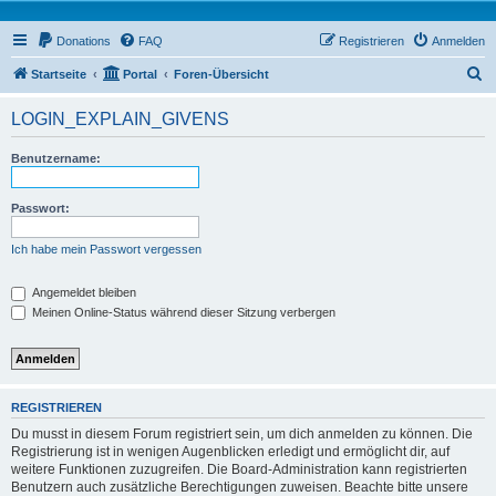
Donations
FAQ
Registrieren
Anmelden
S
Startseite
Portal
Foren-Übersicht
u
LOGIN_EXPLAIN_GIVENS
c
h
Benutzername:
e
Passwort:
Ich habe mein Passwort vergessen
Angemeldet bleiben
Meinen Online-Status während dieser Sitzung verbergen
REGISTRIEREN
Du musst in diesem Forum registriert sein, um dich anmelden zu können. Die
Registrierung ist in wenigen Augenblicken erledigt und ermöglicht dir, auf
weitere Funktionen zuzugreifen. Die Board-Administration kann registrierten
Benutzern auch zusätzliche Berechtigungen zuweisen. Beachte bitte unsere