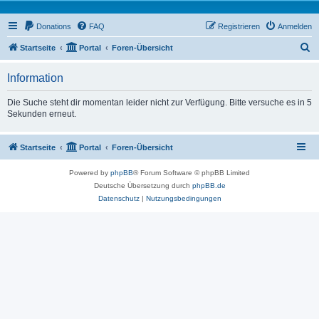
Donations
FAQ
Registrieren
Anmelden
S
Startseite
Portal
Foren-Übersicht
u
Information
c
h
Die Suche steht dir momentan leider nicht zur Verfügung. Bitte versuche es in 5
Sekunden erneut.
e
Startseite
Portal
Foren-Übersicht
Powered by
phpBB
® Forum Software © phpBB Limited
Deutsche Übersetzung durch
phpBB.de
Datenschutz
|
Nutzungsbedingungen