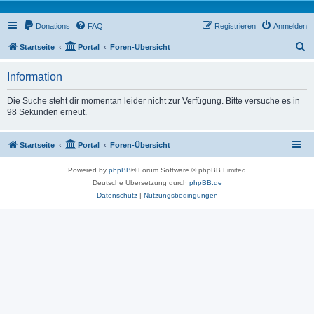
Donations
FAQ
Registrieren
Anmelden
S
Startseite
Portal
Foren-Übersicht
u
Information
c
h
Die Suche steht dir momentan leider nicht zur Verfügung. Bitte versuche es in
98 Sekunden erneut.
e
Startseite
Portal
Foren-Übersicht
Powered by
phpBB
® Forum Software © phpBB Limited
Deutsche Übersetzung durch
phpBB.de
Datenschutz
|
Nutzungsbedingungen