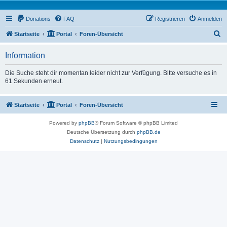
Donations
FAQ
Registrieren
Anmelden
S
Startseite
Portal
Foren-Übersicht
u
Information
c
h
Die Suche steht dir momentan leider nicht zur Verfügung. Bitte versuche es in
61 Sekunden erneut.
e
Startseite
Portal
Foren-Übersicht
Powered by
phpBB
® Forum Software © phpBB Limited
Deutsche Übersetzung durch
phpBB.de
Datenschutz
|
Nutzungsbedingungen