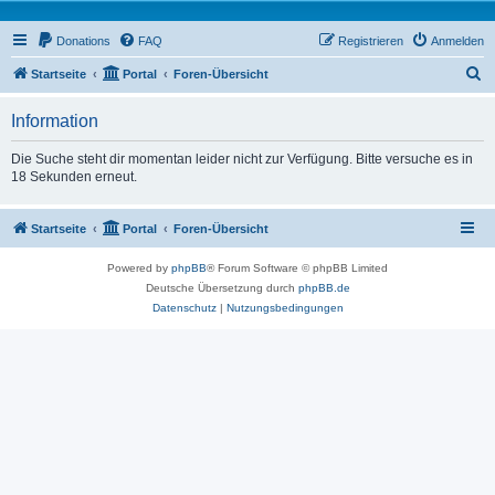
Donations
FAQ
Registrieren
Anmelden
S
Startseite
Portal
Foren-Übersicht
u
Information
c
h
Die Suche steht dir momentan leider nicht zur Verfügung. Bitte versuche es in
18 Sekunden erneut.
e
Startseite
Portal
Foren-Übersicht
Powered by
phpBB
® Forum Software © phpBB Limited
Deutsche Übersetzung durch
phpBB.de
Datenschutz
|
Nutzungsbedingungen