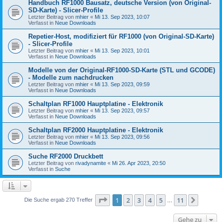
Handbuch RF1000 Bausatz, deutsche Version (von Original-
SD-Karte) - Slicer-Profile
Letzter Beitrag von
mhier
«
Mi 13. Sep 2023, 10:07
Verfasst in
Neue Downloads
Repetier-Host, modifiziert für RF1000 (von Original-SD-Karte)
- Slicer-Profile
Letzter Beitrag von
mhier
«
Mi 13. Sep 2023, 10:01
Verfasst in
Neue Downloads
Modelle von der Original-RF1000-SD-Karte (STL und GCODE)
- Modelle zum nachdrucken
Letzter Beitrag von
mhier
«
Mi 13. Sep 2023, 09:59
Verfasst in
Neue Downloads
Schaltplan RF1000 Hauptplatine - Elektronik
Letzter Beitrag von
mhier
«
Mi 13. Sep 2023, 09:57
Verfasst in
Neue Downloads
Schaltplan RF2000 Hauptplatine - Elektronik
Letzter Beitrag von
mhier
«
Mi 13. Sep 2023, 09:56
Verfasst in
Neue Downloads
Suche RF2000 Druckbett
Letzter Beitrag von
rivadynamite
«
Mi 26. Apr 2023, 20:50
Verfasst in
Suche
Seite
1
von
11
1
2
3
4
5
11
Nächst
Die Suche ergab 270 Treffer
…
Gehe zu