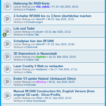
Halterung für RAID-Karte
Letzter Beitrag von
rf1k_mjh11
«
Fr 24. Okt 2025, 20:51
Verfasst in
Projekte
Z-Schalter RF2000 bis zu 3,5mm überfahrbar machen
Letzter Beitrag von
AtlonXP
«
Mi 10. Sep 2025, 13:02
Verfasst in
Erweiterungen
Lob und Tadel
Letzter Beitrag von
jmueti
«
Di 15. Apr 2025, 13:12
Verfasst in
Gäste-Talk
Schaltplan fuer den RF1000
Letzter Beitrag von
AtlonXP
«
Fr 15. Nov 2024, 15:56
Verfasst in
Elektronik
3D Stammtisch in Neuenstadt
Letzter Beitrag von
Digibike
«
So 10. Mär 2024, 23:03
Verfasst in
Gäste-Talk
Laser Creality 5 Watt zu verkaufen
Letzter Beitrag von
Waldpeter
«
Sa 17. Feb 2024, 17:13
Verfasst in
Biete
Ender V3 spider Hotend -Umbauzeit 10min
Letzter Beitrag von
NEUling
«
Mi 31. Jan 2024, 06:57
Verfasst in
Extruder
Manual RF1000 Construction Kit, English Version (from
original SD card) - Slicer-Profile
Letzter Beitrag von
mhier
«
Mi 13. Sep 2023, 10:12
Verfasst in
Neue Downloads