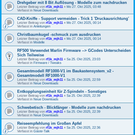
Drehgeber mit 8 Bit Auflösung - Modelle zum nachdrucken
Letzter Beitrag von
rf1k_mjh11
«
Mo 27. Okt 2025, 03:48
Verfasst in
Neue Downloads
CAD-Kniffe - Support vermeiden - Trick 1 'Druckausrichtung'
Letzter Beitrag von
rf1k_mjh11
«
Mo 27. Okt 2025, 00:14
Verfasst in
Anleitungen
Christbaumkugel -schmuck zum ausdrucken
Letzter Beitrag von
rf1k_mjh11
«
Mo 27. Okt 2025, 00:14
Verfasst in
Modelle
RF500 Verwendet Marlin Firmware --> GCodes Unterscheiden
Sich Teilweise
Letzter Beitrag von
rf1k_mjh11
«
Sa 25. Okt 2025, 23:03
Verfasst in
Firmware / Tweaks
Gesamtmodell RF1000-V1 im Baukastensystem_v2 -
Gesamtmodell RF1000-V1
Letzter Beitrag von
rf1k_mjh11
«
Sa 25. Okt 2025, 22:59
Verfasst in
Neue Downloads
Entkopplungseinheit für Z-Spindeln - Sonstiges
Letzter Beitrag von
rf1k_mjh11
«
Sa 25. Okt 2025, 22:39
Verfasst in
Neue Downloads
Schwebetisch - Blickfänger - Modelle zum nachdrucken
Letzter Beitrag von
rf1k_mjh11
«
Sa 25. Okt 2025, 22:39
Verfasst in
Neue Downloads
Reiseempfehlung im Großen Apfel
Letzter Beitrag von
rf1k_mjh11
«
Sa 25. Okt 2025, 22:36
Verfasst in
Gäste-Talk