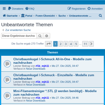
Donations
FAQ
Registrieren
Anmelden
S
Startseite
Portal
Foren-Übersicht
Suche
Unbeantwortete Themen
u
Unbeantwortete Themen
c
Zur erweiterten Suche
h
Suche
Erweiterte Suche
e
Seite
1
von
11
1
2
3
4
5
11
Nächst
Die Suche ergab 270 Treffer
…
Themen
Christbaumkugel /-Schmuck All-In-One - Modelle zum
nachdrucken
Letzter Beitrag von
rf1k_mjh11
«
Mo 27. Okt 2025, 04:47
Verfasst in
Neue Downloads
Christbaumkugel /-Schmuck - Einzelteile - Modelle zum
nachdrucken
Letzter Beitrag von
rf1k_mjh11
«
Mo 27. Okt 2025, 04:47
Verfasst in
Neue Downloads
Mini-Filamentreiniger *.STL (2 werden benötigt) - Modelle
zum nachdrucken
Letzter Beitrag von
rf1k_mjh11
«
Mo 27. Okt 2025, 04:46
Verfasst in
Neue Downloads