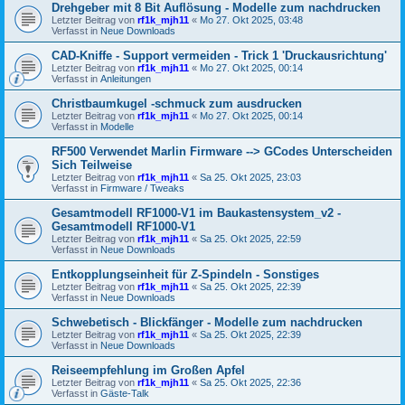
Drehgeber mit 8 Bit Auflösung - Modelle zum nachdrucken
Letzter Beitrag von
rf1k_mjh11
«
Mo 27. Okt 2025, 03:48
Verfasst in
Neue Downloads
CAD-Kniffe - Support vermeiden - Trick 1 'Druckausrichtung'
Letzter Beitrag von
rf1k_mjh11
«
Mo 27. Okt 2025, 00:14
Verfasst in
Anleitungen
Christbaumkugel -schmuck zum ausdrucken
Letzter Beitrag von
rf1k_mjh11
«
Mo 27. Okt 2025, 00:14
Verfasst in
Modelle
RF500 Verwendet Marlin Firmware --> GCodes Unterscheiden
Sich Teilweise
Letzter Beitrag von
rf1k_mjh11
«
Sa 25. Okt 2025, 23:03
Verfasst in
Firmware / Tweaks
Gesamtmodell RF1000-V1 im Baukastensystem_v2 -
Gesamtmodell RF1000-V1
Letzter Beitrag von
rf1k_mjh11
«
Sa 25. Okt 2025, 22:59
Verfasst in
Neue Downloads
Entkopplungseinheit für Z-Spindeln - Sonstiges
Letzter Beitrag von
rf1k_mjh11
«
Sa 25. Okt 2025, 22:39
Verfasst in
Neue Downloads
Schwebetisch - Blickfänger - Modelle zum nachdrucken
Letzter Beitrag von
rf1k_mjh11
«
Sa 25. Okt 2025, 22:39
Verfasst in
Neue Downloads
Reiseempfehlung im Großen Apfel
Letzter Beitrag von
rf1k_mjh11
«
Sa 25. Okt 2025, 22:36
Verfasst in
Gäste-Talk