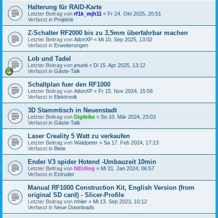
Halterung für RAID-Karte
Letzter Beitrag von
rf1k_mjh11
«
Fr 24. Okt 2025, 20:51
Verfasst in
Projekte
Z-Schalter RF2000 bis zu 3,5mm überfahrbar machen
Letzter Beitrag von
AtlonXP
«
Mi 10. Sep 2025, 13:02
Verfasst in
Erweiterungen
Lob und Tadel
Letzter Beitrag von
jmueti
«
Di 15. Apr 2025, 13:12
Verfasst in
Gäste-Talk
Schaltplan fuer den RF1000
Letzter Beitrag von
AtlonXP
«
Fr 15. Nov 2024, 15:56
Verfasst in
Elektronik
3D Stammtisch in Neuenstadt
Letzter Beitrag von
Digibike
«
So 10. Mär 2024, 23:03
Verfasst in
Gäste-Talk
Laser Creality 5 Watt zu verkaufen
Letzter Beitrag von
Waldpeter
«
Sa 17. Feb 2024, 17:13
Verfasst in
Biete
Ender V3 spider Hotend -Umbauzeit 10min
Letzter Beitrag von
NEUling
«
Mi 31. Jan 2024, 06:57
Verfasst in
Extruder
Manual RF1000 Construction Kit, English Version (from
original SD card) - Slicer-Profile
Letzter Beitrag von
mhier
«
Mi 13. Sep 2023, 10:12
Verfasst in
Neue Downloads