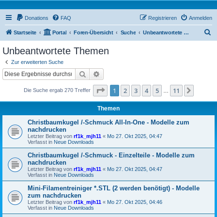
Donations
FAQ
Registrieren
Anmelden
S
Startseite
Portal
Foren-Übersicht
Suche
Unbeantwortete Themen
u
Unbeantwortete Themen
c
Zur erweiterten Suche
h
Suche
Erweiterte Suche
e
Seite
1
von
11
1
2
3
4
5
11
Nächst
Die Suche ergab 270 Treffer
…
Themen
Christbaumkugel /-Schmuck All-In-One - Modelle zum
nachdrucken
Letzter Beitrag von
rf1k_mjh11
«
Mo 27. Okt 2025, 04:47
Verfasst in
Neue Downloads
Christbaumkugel /-Schmuck - Einzelteile - Modelle zum
nachdrucken
Letzter Beitrag von
rf1k_mjh11
«
Mo 27. Okt 2025, 04:47
Verfasst in
Neue Downloads
Mini-Filamentreiniger *.STL (2 werden benötigt) - Modelle
zum nachdrucken
Letzter Beitrag von
rf1k_mjh11
«
Mo 27. Okt 2025, 04:46
Verfasst in
Neue Downloads