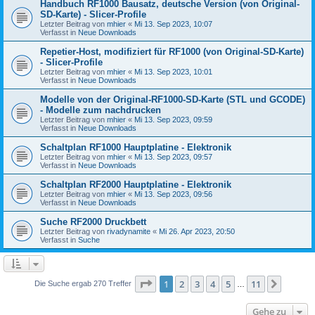
Handbuch RF1000 Bausatz, deutsche Version (von Original-
SD-Karte) - Slicer-Profile
Letzter Beitrag von
mhier
«
Mi 13. Sep 2023, 10:07
Verfasst in
Neue Downloads
Repetier-Host, modifiziert für RF1000 (von Original-SD-Karte)
- Slicer-Profile
Letzter Beitrag von
mhier
«
Mi 13. Sep 2023, 10:01
Verfasst in
Neue Downloads
Modelle von der Original-RF1000-SD-Karte (STL und GCODE)
- Modelle zum nachdrucken
Letzter Beitrag von
mhier
«
Mi 13. Sep 2023, 09:59
Verfasst in
Neue Downloads
Schaltplan RF1000 Hauptplatine - Elektronik
Letzter Beitrag von
mhier
«
Mi 13. Sep 2023, 09:57
Verfasst in
Neue Downloads
Schaltplan RF2000 Hauptplatine - Elektronik
Letzter Beitrag von
mhier
«
Mi 13. Sep 2023, 09:56
Verfasst in
Neue Downloads
Suche RF2000 Druckbett
Letzter Beitrag von
rivadynamite
«
Mi 26. Apr 2023, 20:50
Verfasst in
Suche
Seite
1
von
11
1
2
3
4
5
11
Nächst
Die Suche ergab 270 Treffer
…
Gehe zu