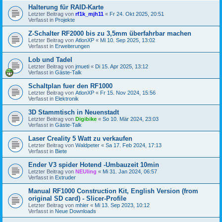
Halterung für RAID-Karte
Letzter Beitrag von
rf1k_mjh11
«
Fr 24. Okt 2025, 20:51
Verfasst in
Projekte
Z-Schalter RF2000 bis zu 3,5mm überfahrbar machen
Letzter Beitrag von
AtlonXP
«
Mi 10. Sep 2025, 13:02
Verfasst in
Erweiterungen
Lob und Tadel
Letzter Beitrag von
jmueti
«
Di 15. Apr 2025, 13:12
Verfasst in
Gäste-Talk
Schaltplan fuer den RF1000
Letzter Beitrag von
AtlonXP
«
Fr 15. Nov 2024, 15:56
Verfasst in
Elektronik
3D Stammtisch in Neuenstadt
Letzter Beitrag von
Digibike
«
So 10. Mär 2024, 23:03
Verfasst in
Gäste-Talk
Laser Creality 5 Watt zu verkaufen
Letzter Beitrag von
Waldpeter
«
Sa 17. Feb 2024, 17:13
Verfasst in
Biete
Ender V3 spider Hotend -Umbauzeit 10min
Letzter Beitrag von
NEUling
«
Mi 31. Jan 2024, 06:57
Verfasst in
Extruder
Manual RF1000 Construction Kit, English Version (from
original SD card) - Slicer-Profile
Letzter Beitrag von
mhier
«
Mi 13. Sep 2023, 10:12
Verfasst in
Neue Downloads