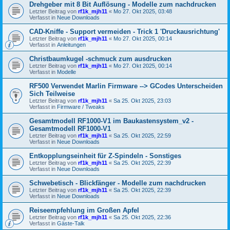
Drehgeber mit 8 Bit Auflösung - Modelle zum nachdrucken
Letzter Beitrag von
rf1k_mjh11
«
Mo 27. Okt 2025, 03:48
Verfasst in
Neue Downloads
CAD-Kniffe - Support vermeiden - Trick 1 'Druckausrichtung'
Letzter Beitrag von
rf1k_mjh11
«
Mo 27. Okt 2025, 00:14
Verfasst in
Anleitungen
Christbaumkugel -schmuck zum ausdrucken
Letzter Beitrag von
rf1k_mjh11
«
Mo 27. Okt 2025, 00:14
Verfasst in
Modelle
RF500 Verwendet Marlin Firmware --> GCodes Unterscheiden
Sich Teilweise
Letzter Beitrag von
rf1k_mjh11
«
Sa 25. Okt 2025, 23:03
Verfasst in
Firmware / Tweaks
Gesamtmodell RF1000-V1 im Baukastensystem_v2 -
Gesamtmodell RF1000-V1
Letzter Beitrag von
rf1k_mjh11
«
Sa 25. Okt 2025, 22:59
Verfasst in
Neue Downloads
Entkopplungseinheit für Z-Spindeln - Sonstiges
Letzter Beitrag von
rf1k_mjh11
«
Sa 25. Okt 2025, 22:39
Verfasst in
Neue Downloads
Schwebetisch - Blickfänger - Modelle zum nachdrucken
Letzter Beitrag von
rf1k_mjh11
«
Sa 25. Okt 2025, 22:39
Verfasst in
Neue Downloads
Reiseempfehlung im Großen Apfel
Letzter Beitrag von
rf1k_mjh11
«
Sa 25. Okt 2025, 22:36
Verfasst in
Gäste-Talk