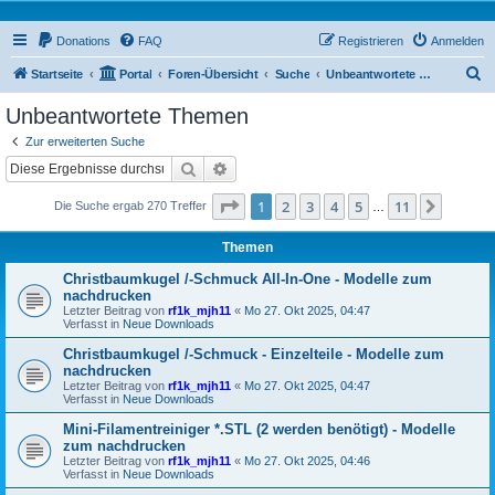
Donations
FAQ
Registrieren
Anmelden
S
Startseite
Portal
Foren-Übersicht
Suche
Unbeantwortete Themen
u
Unbeantwortete Themen
c
Zur erweiterten Suche
h
Suche
Erweiterte Suche
e
Seite
1
von
11
1
2
3
4
5
11
Nächst
Die Suche ergab 270 Treffer
…
Themen
Christbaumkugel /-Schmuck All-In-One - Modelle zum
nachdrucken
Letzter Beitrag von
rf1k_mjh11
«
Mo 27. Okt 2025, 04:47
Verfasst in
Neue Downloads
Christbaumkugel /-Schmuck - Einzelteile - Modelle zum
nachdrucken
Letzter Beitrag von
rf1k_mjh11
«
Mo 27. Okt 2025, 04:47
Verfasst in
Neue Downloads
Mini-Filamentreiniger *.STL (2 werden benötigt) - Modelle
zum nachdrucken
Letzter Beitrag von
rf1k_mjh11
«
Mo 27. Okt 2025, 04:46
Verfasst in
Neue Downloads