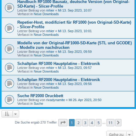
Handbuch RF1000 Bausatz, deutsche Version (von Original-
SD-Karte) - Slicer-Profile
Letzter Beitrag von
mhier
«
Mi 13. Sep 2023, 10:07
Verfasst in
Neue Downloads
Repetier-Host, modifiziert für RF1000 (von Original-SD-Karte)
- Slicer-Profile
Letzter Beitrag von
mhier
«
Mi 13. Sep 2023, 10:01
Verfasst in
Neue Downloads
Modelle von der Original-RF1000-SD-Karte (STL und GCODE)
- Modelle zum nachdrucken
Letzter Beitrag von
mhier
«
Mi 13. Sep 2023, 09:59
Verfasst in
Neue Downloads
Schaltplan RF1000 Hauptplatine - Elektronik
Letzter Beitrag von
mhier
«
Mi 13. Sep 2023, 09:57
Verfasst in
Neue Downloads
Schaltplan RF2000 Hauptplatine - Elektronik
Letzter Beitrag von
mhier
«
Mi 13. Sep 2023, 09:56
Verfasst in
Neue Downloads
Suche RF2000 Druckbett
Letzter Beitrag von
rivadynamite
«
Mi 26. Apr 2023, 20:50
Verfasst in
Suche
Seite
1
von
11
1
2
3
4
5
11
Nächst
Die Suche ergab 270 Treffer
…
Gehe zu