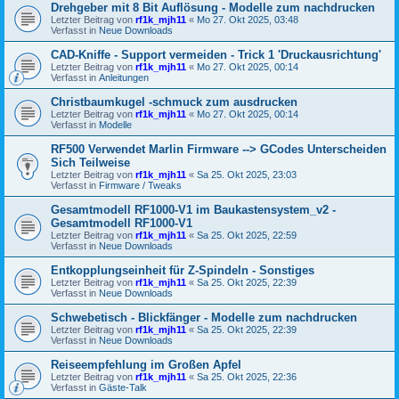
Drehgeber mit 8 Bit Auflösung - Modelle zum nachdrucken
Letzter Beitrag von
rf1k_mjh11
«
Mo 27. Okt 2025, 03:48
Verfasst in
Neue Downloads
CAD-Kniffe - Support vermeiden - Trick 1 'Druckausrichtung'
Letzter Beitrag von
rf1k_mjh11
«
Mo 27. Okt 2025, 00:14
Verfasst in
Anleitungen
Christbaumkugel -schmuck zum ausdrucken
Letzter Beitrag von
rf1k_mjh11
«
Mo 27. Okt 2025, 00:14
Verfasst in
Modelle
RF500 Verwendet Marlin Firmware --> GCodes Unterscheiden
Sich Teilweise
Letzter Beitrag von
rf1k_mjh11
«
Sa 25. Okt 2025, 23:03
Verfasst in
Firmware / Tweaks
Gesamtmodell RF1000-V1 im Baukastensystem_v2 -
Gesamtmodell RF1000-V1
Letzter Beitrag von
rf1k_mjh11
«
Sa 25. Okt 2025, 22:59
Verfasst in
Neue Downloads
Entkopplungseinheit für Z-Spindeln - Sonstiges
Letzter Beitrag von
rf1k_mjh11
«
Sa 25. Okt 2025, 22:39
Verfasst in
Neue Downloads
Schwebetisch - Blickfänger - Modelle zum nachdrucken
Letzter Beitrag von
rf1k_mjh11
«
Sa 25. Okt 2025, 22:39
Verfasst in
Neue Downloads
Reiseempfehlung im Großen Apfel
Letzter Beitrag von
rf1k_mjh11
«
Sa 25. Okt 2025, 22:36
Verfasst in
Gäste-Talk