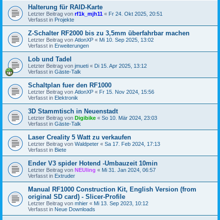
Halterung für RAID-Karte
Letzter Beitrag von
rf1k_mjh11
«
Fr 24. Okt 2025, 20:51
Verfasst in
Projekte
Z-Schalter RF2000 bis zu 3,5mm überfahrbar machen
Letzter Beitrag von
AtlonXP
«
Mi 10. Sep 2025, 13:02
Verfasst in
Erweiterungen
Lob und Tadel
Letzter Beitrag von
jmueti
«
Di 15. Apr 2025, 13:12
Verfasst in
Gäste-Talk
Schaltplan fuer den RF1000
Letzter Beitrag von
AtlonXP
«
Fr 15. Nov 2024, 15:56
Verfasst in
Elektronik
3D Stammtisch in Neuenstadt
Letzter Beitrag von
Digibike
«
So 10. Mär 2024, 23:03
Verfasst in
Gäste-Talk
Laser Creality 5 Watt zu verkaufen
Letzter Beitrag von
Waldpeter
«
Sa 17. Feb 2024, 17:13
Verfasst in
Biete
Ender V3 spider Hotend -Umbauzeit 10min
Letzter Beitrag von
NEUling
«
Mi 31. Jan 2024, 06:57
Verfasst in
Extruder
Manual RF1000 Construction Kit, English Version (from
original SD card) - Slicer-Profile
Letzter Beitrag von
mhier
«
Mi 13. Sep 2023, 10:12
Verfasst in
Neue Downloads