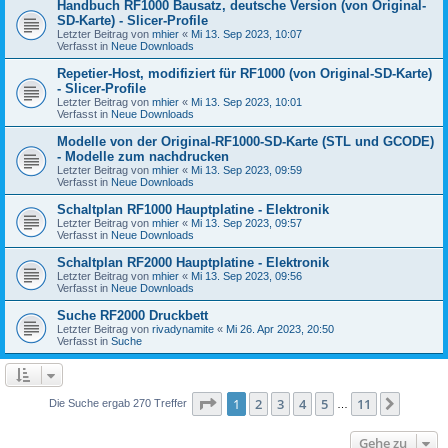
Handbuch RF1000 Bausatz, deutsche Version (von Original-
SD-Karte) - Slicer-Profile
Letzter Beitrag von
mhier
«
Mi 13. Sep 2023, 10:07
Verfasst in
Neue Downloads
Repetier-Host, modifiziert für RF1000 (von Original-SD-Karte)
- Slicer-Profile
Letzter Beitrag von
mhier
«
Mi 13. Sep 2023, 10:01
Verfasst in
Neue Downloads
Modelle von der Original-RF1000-SD-Karte (STL und GCODE)
- Modelle zum nachdrucken
Letzter Beitrag von
mhier
«
Mi 13. Sep 2023, 09:59
Verfasst in
Neue Downloads
Schaltplan RF1000 Hauptplatine - Elektronik
Letzter Beitrag von
mhier
«
Mi 13. Sep 2023, 09:57
Verfasst in
Neue Downloads
Schaltplan RF2000 Hauptplatine - Elektronik
Letzter Beitrag von
mhier
«
Mi 13. Sep 2023, 09:56
Verfasst in
Neue Downloads
Suche RF2000 Druckbett
Letzter Beitrag von
rivadynamite
«
Mi 26. Apr 2023, 20:50
Verfasst in
Suche
Seite
1
von
11
1
2
3
4
5
11
Nächst
Die Suche ergab 270 Treffer
…
Gehe zu