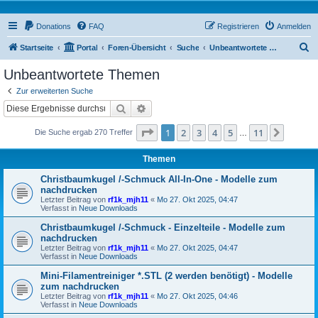
Donations
FAQ
Registrieren
Anmelden
S
Startseite
Portal
Foren-Übersicht
Suche
Unbeantwortete Themen
u
Unbeantwortete Themen
c
Zur erweiterten Suche
h
Suche
Erweiterte Suche
e
Seite
1
von
11
1
2
3
4
5
11
Nächst
Die Suche ergab 270 Treffer
…
Themen
Christbaumkugel /-Schmuck All-In-One - Modelle zum
nachdrucken
Letzter Beitrag von
rf1k_mjh11
«
Mo 27. Okt 2025, 04:47
Verfasst in
Neue Downloads
Christbaumkugel /-Schmuck - Einzelteile - Modelle zum
nachdrucken
Letzter Beitrag von
rf1k_mjh11
«
Mo 27. Okt 2025, 04:47
Verfasst in
Neue Downloads
Mini-Filamentreiniger *.STL (2 werden benötigt) - Modelle
zum nachdrucken
Letzter Beitrag von
rf1k_mjh11
«
Mo 27. Okt 2025, 04:46
Verfasst in
Neue Downloads