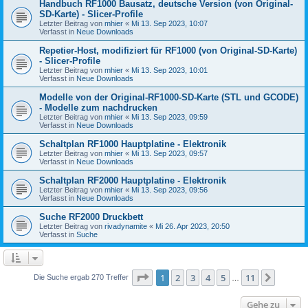
Handbuch RF1000 Bausatz, deutsche Version (von Original-
SD-Karte) - Slicer-Profile
Letzter Beitrag von
mhier
«
Mi 13. Sep 2023, 10:07
Verfasst in
Neue Downloads
Repetier-Host, modifiziert für RF1000 (von Original-SD-Karte)
- Slicer-Profile
Letzter Beitrag von
mhier
«
Mi 13. Sep 2023, 10:01
Verfasst in
Neue Downloads
Modelle von der Original-RF1000-SD-Karte (STL und GCODE)
- Modelle zum nachdrucken
Letzter Beitrag von
mhier
«
Mi 13. Sep 2023, 09:59
Verfasst in
Neue Downloads
Schaltplan RF1000 Hauptplatine - Elektronik
Letzter Beitrag von
mhier
«
Mi 13. Sep 2023, 09:57
Verfasst in
Neue Downloads
Schaltplan RF2000 Hauptplatine - Elektronik
Letzter Beitrag von
mhier
«
Mi 13. Sep 2023, 09:56
Verfasst in
Neue Downloads
Suche RF2000 Druckbett
Letzter Beitrag von
rivadynamite
«
Mi 26. Apr 2023, 20:50
Verfasst in
Suche
Seite
1
von
11
1
2
3
4
5
11
Nächst
Die Suche ergab 270 Treffer
…
Gehe zu