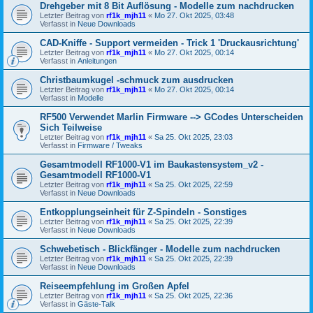
Drehgeber mit 8 Bit Auflösung - Modelle zum nachdrucken
Letzter Beitrag von
rf1k_mjh11
«
Mo 27. Okt 2025, 03:48
Verfasst in
Neue Downloads
CAD-Kniffe - Support vermeiden - Trick 1 'Druckausrichtung'
Letzter Beitrag von
rf1k_mjh11
«
Mo 27. Okt 2025, 00:14
Verfasst in
Anleitungen
Christbaumkugel -schmuck zum ausdrucken
Letzter Beitrag von
rf1k_mjh11
«
Mo 27. Okt 2025, 00:14
Verfasst in
Modelle
RF500 Verwendet Marlin Firmware --> GCodes Unterscheiden
Sich Teilweise
Letzter Beitrag von
rf1k_mjh11
«
Sa 25. Okt 2025, 23:03
Verfasst in
Firmware / Tweaks
Gesamtmodell RF1000-V1 im Baukastensystem_v2 -
Gesamtmodell RF1000-V1
Letzter Beitrag von
rf1k_mjh11
«
Sa 25. Okt 2025, 22:59
Verfasst in
Neue Downloads
Entkopplungseinheit für Z-Spindeln - Sonstiges
Letzter Beitrag von
rf1k_mjh11
«
Sa 25. Okt 2025, 22:39
Verfasst in
Neue Downloads
Schwebetisch - Blickfänger - Modelle zum nachdrucken
Letzter Beitrag von
rf1k_mjh11
«
Sa 25. Okt 2025, 22:39
Verfasst in
Neue Downloads
Reiseempfehlung im Großen Apfel
Letzter Beitrag von
rf1k_mjh11
«
Sa 25. Okt 2025, 22:36
Verfasst in
Gäste-Talk