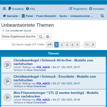
Donations
FAQ
Registrieren
Anmelden
S
Startseite
Portal
Foren-Übersicht
Suche
Unbeantwortete Themen
u
Unbeantwortete Themen
c
Zur erweiterten Suche
h
Suche
Erweiterte Suche
e
Seite
1
von
11
1
2
3
4
5
11
Nächst
Die Suche ergab 270 Treffer
…
Themen
Christbaumkugel /-Schmuck All-In-One - Modelle zum
nachdrucken
Letzter Beitrag von
rf1k_mjh11
«
Mo 27. Okt 2025, 04:47
Verfasst in
Neue Downloads
Christbaumkugel /-Schmuck - Einzelteile - Modelle zum
nachdrucken
Letzter Beitrag von
rf1k_mjh11
«
Mo 27. Okt 2025, 04:47
Verfasst in
Neue Downloads
Mini-Filamentreiniger *.STL (2 werden benötigt) - Modelle
zum nachdrucken
Letzter Beitrag von
rf1k_mjh11
«
Mo 27. Okt 2025, 04:46
Verfasst in
Neue Downloads