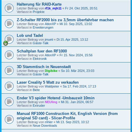
Halterung für RAID-Karte
Letzter Beitrag von
rf1k_mjh11
«
Fr 24. Okt 2025, 20:51
Verfasst in
Projekte
Z-Schalter RF2000 bis zu 3,5mm überfahrbar machen
Letzter Beitrag von
AtlonXP
«
Mi 10. Sep 2025, 13:02
Verfasst in
Erweiterungen
Lob und Tadel
Letzter Beitrag von
jmueti
«
Di 15. Apr 2025, 13:12
Verfasst in
Gäste-Talk
Schaltplan fuer den RF1000
Letzter Beitrag von
AtlonXP
«
Fr 15. Nov 2024, 15:56
Verfasst in
Elektronik
3D Stammtisch in Neuenstadt
Letzter Beitrag von
Digibike
«
So 10. Mär 2024, 23:03
Verfasst in
Gäste-Talk
Laser Creality 5 Watt zu verkaufen
Letzter Beitrag von
Waldpeter
«
Sa 17. Feb 2024, 17:13
Verfasst in
Biete
Ender V3 spider Hotend -Umbauzeit 10min
Letzter Beitrag von
NEUling
«
Mi 31. Jan 2024, 06:57
Verfasst in
Extruder
Manual RF1000 Construction Kit, English Version (from
original SD card) - Slicer-Profile
Letzter Beitrag von
mhier
«
Mi 13. Sep 2023, 10:12
Verfasst in
Neue Downloads