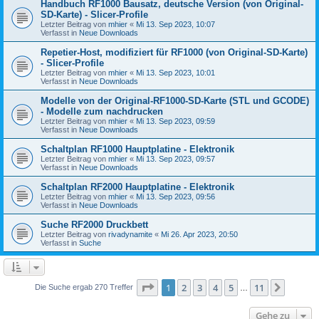
Handbuch RF1000 Bausatz, deutsche Version (von Original-
SD-Karte) - Slicer-Profile
Letzter Beitrag von
mhier
«
Mi 13. Sep 2023, 10:07
Verfasst in
Neue Downloads
Repetier-Host, modifiziert für RF1000 (von Original-SD-Karte)
- Slicer-Profile
Letzter Beitrag von
mhier
«
Mi 13. Sep 2023, 10:01
Verfasst in
Neue Downloads
Modelle von der Original-RF1000-SD-Karte (STL und GCODE)
- Modelle zum nachdrucken
Letzter Beitrag von
mhier
«
Mi 13. Sep 2023, 09:59
Verfasst in
Neue Downloads
Schaltplan RF1000 Hauptplatine - Elektronik
Letzter Beitrag von
mhier
«
Mi 13. Sep 2023, 09:57
Verfasst in
Neue Downloads
Schaltplan RF2000 Hauptplatine - Elektronik
Letzter Beitrag von
mhier
«
Mi 13. Sep 2023, 09:56
Verfasst in
Neue Downloads
Suche RF2000 Druckbett
Letzter Beitrag von
rivadynamite
«
Mi 26. Apr 2023, 20:50
Verfasst in
Suche
Seite
1
von
11
1
2
3
4
5
11
Nächst
Die Suche ergab 270 Treffer
…
Gehe zu