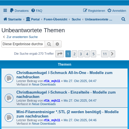
Donations
FAQ
Registrieren
Anmelden
S
Startseite
Portal
Foren-Übersicht
Suche
Unbeantwortete Themen
u
Unbeantwortete Themen
c
Zur erweiterten Suche
h
Suche
Erweiterte Suche
e
Seite
1
von
11
1
2
3
4
5
11
Nächst
Die Suche ergab 270 Treffer
…
Themen
Christbaumkugel /-Schmuck All-In-One - Modelle zum
nachdrucken
Letzter Beitrag von
rf1k_mjh11
«
Mo 27. Okt 2025, 04:47
Verfasst in
Neue Downloads
Christbaumkugel /-Schmuck - Einzelteile - Modelle zum
nachdrucken
Letzter Beitrag von
rf1k_mjh11
«
Mo 27. Okt 2025, 04:47
Verfasst in
Neue Downloads
Mini-Filamentreiniger *.STL (2 werden benötigt) - Modelle
zum nachdrucken
Letzter Beitrag von
rf1k_mjh11
«
Mo 27. Okt 2025, 04:46
Verfasst in
Neue Downloads