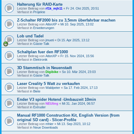
Halterung für RAID-Karte
Letzter Beitrag von
rf1k_mjh11
«
Fr 24. Okt 2025, 20:51
Verfasst in
Projekte
Z-Schalter RF2000 bis zu 3,5mm überfahrbar machen
Letzter Beitrag von
AtlonXP
«
Mi 10. Sep 2025, 13:02
Verfasst in
Erweiterungen
Lob und Tadel
Letzter Beitrag von
jmueti
«
Di 15. Apr 2025, 13:12
Verfasst in
Gäste-Talk
Schaltplan fuer den RF1000
Letzter Beitrag von
AtlonXP
«
Fr 15. Nov 2024, 15:56
Verfasst in
Elektronik
3D Stammtisch in Neuenstadt
Letzter Beitrag von
Digibike
«
So 10. Mär 2024, 23:03
Verfasst in
Gäste-Talk
Laser Creality 5 Watt zu verkaufen
Letzter Beitrag von
Waldpeter
«
Sa 17. Feb 2024, 17:13
Verfasst in
Biete
Ender V3 spider Hotend -Umbauzeit 10min
Letzter Beitrag von
NEUling
«
Mi 31. Jan 2024, 06:57
Verfasst in
Extruder
Manual RF1000 Construction Kit, English Version (from
original SD card) - Slicer-Profile
Letzter Beitrag von
mhier
«
Mi 13. Sep 2023, 10:12
Verfasst in
Neue Downloads