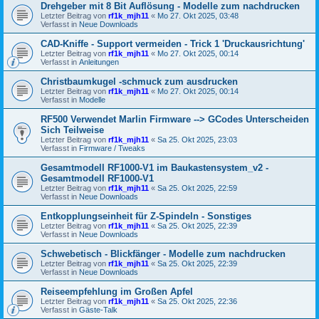
Drehgeber mit 8 Bit Auflösung - Modelle zum nachdrucken
Letzter Beitrag von
rf1k_mjh11
«
Mo 27. Okt 2025, 03:48
Verfasst in
Neue Downloads
CAD-Kniffe - Support vermeiden - Trick 1 'Druckausrichtung'
Letzter Beitrag von
rf1k_mjh11
«
Mo 27. Okt 2025, 00:14
Verfasst in
Anleitungen
Christbaumkugel -schmuck zum ausdrucken
Letzter Beitrag von
rf1k_mjh11
«
Mo 27. Okt 2025, 00:14
Verfasst in
Modelle
RF500 Verwendet Marlin Firmware --> GCodes Unterscheiden
Sich Teilweise
Letzter Beitrag von
rf1k_mjh11
«
Sa 25. Okt 2025, 23:03
Verfasst in
Firmware / Tweaks
Gesamtmodell RF1000-V1 im Baukastensystem_v2 -
Gesamtmodell RF1000-V1
Letzter Beitrag von
rf1k_mjh11
«
Sa 25. Okt 2025, 22:59
Verfasst in
Neue Downloads
Entkopplungseinheit für Z-Spindeln - Sonstiges
Letzter Beitrag von
rf1k_mjh11
«
Sa 25. Okt 2025, 22:39
Verfasst in
Neue Downloads
Schwebetisch - Blickfänger - Modelle zum nachdrucken
Letzter Beitrag von
rf1k_mjh11
«
Sa 25. Okt 2025, 22:39
Verfasst in
Neue Downloads
Reiseempfehlung im Großen Apfel
Letzter Beitrag von
rf1k_mjh11
«
Sa 25. Okt 2025, 22:36
Verfasst in
Gäste-Talk