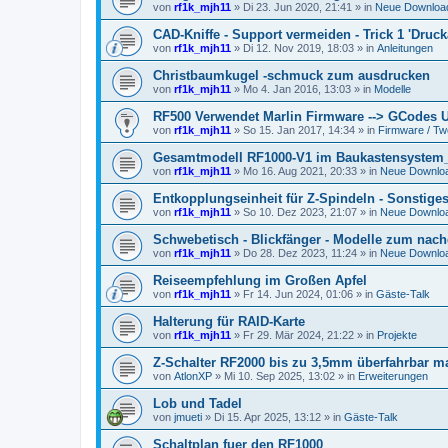
von
rf1k_mjh11
»
Di 23. Jun 2020, 21:41
» in
Neue Downloa
CAD-Kniffe - Support vermeiden - Trick 1 'Druc
von
rf1k_mjh11
»
Di 12. Nov 2019, 18:03
» in
Anleitungen
Christbaumkugel -schmuck zum ausdrucken
von
rf1k_mjh11
»
Mo 4. Jan 2016, 13:03
» in
Modelle
RF500 Verwendet Marlin Firmware --> GCodes U
von
rf1k_mjh11
»
So 15. Jan 2017, 14:34
» in
Firmware / T
Gesamtmodell RF1000-V1 im Baukastensystem_
von
rf1k_mjh11
»
Mo 16. Aug 2021, 20:33
» in
Neue Downlo
Entkopplungseinheit für Z-Spindeln - Sonstige
von
rf1k_mjh11
»
So 10. Dez 2023, 21:07
» in
Neue Downlo
Schwebetisch - Blickfänger - Modelle zum nac
von
rf1k_mjh11
»
Do 28. Dez 2023, 11:24
» in
Neue Downlo
Reiseempfehlung im Großen Apfel
von
rf1k_mjh11
»
Fr 14. Jun 2024, 01:06
» in
Gäste-Talk
Halterung für RAID-Karte
von
rf1k_mjh11
»
Fr 29. Mär 2024, 21:22
» in
Projekte
Z-Schalter RF2000 bis zu 3,5mm überfahrbar 
von
AtlonXP
»
Mi 10. Sep 2025, 13:02
» in
Erweiterungen
Lob und Tadel
von
jmueti
»
Di 15. Apr 2025, 13:12
» in
Gäste-Talk
Schaltplan fuer den RF1000