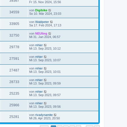
39367
Fr 15. Nov 2024, 15:56
von
Digibike
34559
So 10. Mär 2024, 23:03
von
Waldpeter
33905
Sa 17. Feb 2024, 17:13
von
NEUling
32750
Mi 31. Jan 2024, 06:57
von
mhier
29778
Mi 13. Sep 2023, 10:12
von
mhier
27591
Mi 13. Sep 2023, 10:07
von
mhier
27487
Mi 13. Sep 2023, 10:01
von
mhier
28733
Mi 13. Sep 2023, 09:59
von
mhier
25235
Mi 13. Sep 2023, 09:57
von
mhier
25966
Mi 13. Sep 2023, 09:56
von
rivadynamite
25281
Mi 26. Apr 2023, 20:50