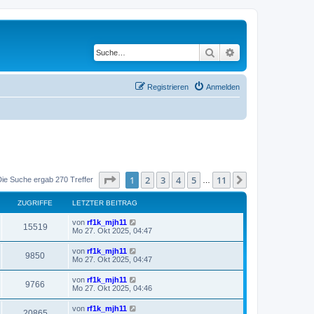
Suche
Erweiterte Suche
Registrieren
Anmelden
Seite
1
von
11
1
2
3
4
5
11
Nächste
Die Suche ergab 270 Treffer
…
ZUGRIFFE
LETZTER BEITRAG
von
rf1k_mjh11
15519
Mo 27. Okt 2025, 04:47
von
rf1k_mjh11
9850
Mo 27. Okt 2025, 04:47
von
rf1k_mjh11
9766
Mo 27. Okt 2025, 04:46
von
rf1k_mjh11
20865