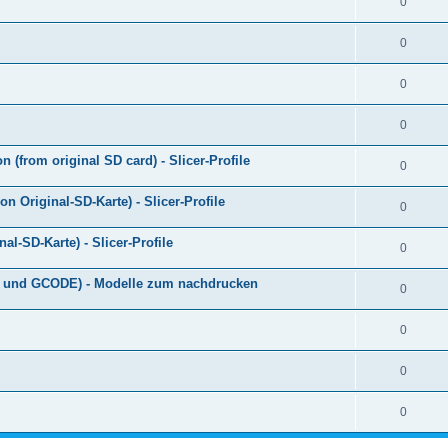
0
0
0
0
 (from original SD card) - Slicer-Profile
0
 Original-SD-Karte) - Slicer-Profile
0
al-SD-Karte) - Slicer-Profile
0
TL und GCODE) - Modelle zum nachdrucken
0
0
0
0