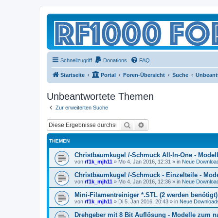
Schnellzugriff
Donations
FAQ
Startseite
Portal
Foren-Übersicht
Suche
Unbeant
Unbeantwortete Themen
Zur erweiterten Suche
Suche
Erweiterte Suche
THEMEN
Christbaumkugel /-Schmuck All-In-One - Mode
von
rf1k_mjh11
»
Mo 4. Jan 2016, 12:31
» in
Neue Downloa
Christbaumkugel /-Schmuck - Einzelteile - Mo
von
rf1k_mjh11
»
Mo 4. Jan 2016, 12:36
» in
Neue Downloa
Mini-Filamentreiniger *.STL (2 werden benötig
von
rf1k_mjh11
»
Di 5. Jan 2016, 20:43
» in
Neue Download
Drehgeber mit 8 Bit Auflösung - Modelle zum 