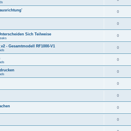
ds
kausrichtung'
0
0
nterscheiden Sich Teilweise
0
weaks
v2 - Gesamtmodell RF1000-V1
0
ads
s
0
ads
hdrucken
0
ads
0
0
machen
0
0