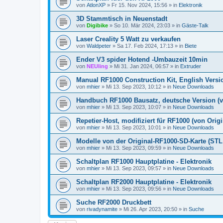
von
AtlonXP
»
Fr 15. Nov 2024, 15:56
» in
Elektronik
3D Stammtisch in Neuenstadt
von
Digibike
»
So 10. Mär 2024, 23:03
» in
Gäste-Talk
Laser Creality 5 Watt zu verkaufen
von
Waldpeter
»
Sa 17. Feb 2024, 17:13
» in
Biete
Ender V3 spider Hotend -Umbauzeit 10min
von
NEUling
»
Mi 31. Jan 2024, 06:57
» in
Extruder
Manual RF1000 Construction Kit, English Version
von
mhier
»
Mi 13. Sep 2023, 10:12
» in
Neue Downloads
Handbuch RF1000 Bausatz, deutsche Version (von
von
mhier
»
Mi 13. Sep 2023, 10:07
» in
Neue Downloads
Repetier-Host, modifiziert für RF1000 (von Origin
von
mhier
»
Mi 13. Sep 2023, 10:01
» in
Neue Downloads
Modelle von der Original-RF1000-SD-Karte (S
von
mhier
»
Mi 13. Sep 2023, 09:59
» in
Neue Downloads
Schaltplan RF1000 Hauptplatine - Elektronik
von
mhier
»
Mi 13. Sep 2023, 09:57
» in
Neue Downloads
Schaltplan RF2000 Hauptplatine - Elektronik
von
mhier
»
Mi 13. Sep 2023, 09:56
» in
Neue Downloads
Suche RF2000 Druckbett
von
rivadynamite
»
Mi 26. Apr 2023, 20:50
» in
Suche