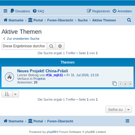
Donations
FAQ
Registrieren
Anmelden
S
Startseite
Portal
Foren-Übersicht
Suche
Aktive Themen
u
Aktive Themen
c
Zur erweiterten Suche
h
Suche
Erweiterte Suche
e
Die Suche ergab 1 Treffer • Seite
1
von
1
Themen
Neues Projekt! China-Fräsli
Letzter Beitrag von
rf1k_mjh11
«
Fr 31. Jul 2026, 13:19
Verfasst in
Projekte
Antworten:
29
1
2
3
Die Suche ergab 1 Treffer • Seite
1
von
1
Gehe zu
Startseite
Portal
Foren-Übersicht
Powered by
phpBB
® Forum Software © phpBB Limited