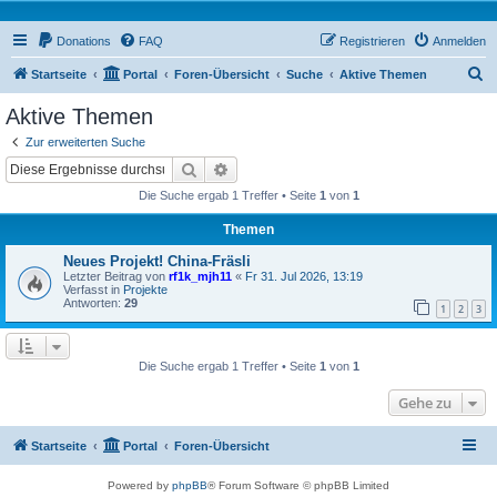
Donations
FAQ
Registrieren
Anmelden
S
Startseite
Portal
Foren-Übersicht
Suche
Aktive Themen
u
Aktive Themen
c
Zur erweiterten Suche
h
Suche
Erweiterte Suche
e
Die Suche ergab 1 Treffer • Seite
1
von
1
Themen
Neues Projekt! China-Fräsli
Letzter Beitrag von
rf1k_mjh11
«
Fr 31. Jul 2026, 13:19
Verfasst in
Projekte
Antworten:
29
1
2
3
Die Suche ergab 1 Treffer • Seite
1
von
1
Gehe zu
Startseite
Portal
Foren-Übersicht
Powered by
phpBB
® Forum Software © phpBB Limited