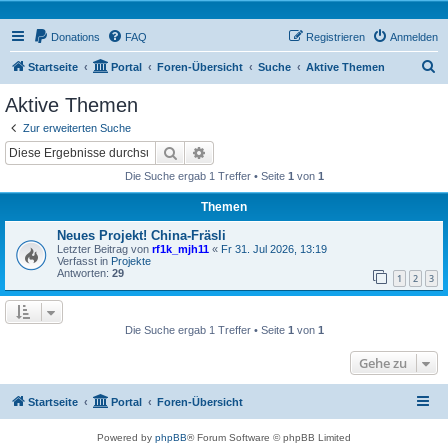
Donations
FAQ
Registrieren
Anmelden
S
Startseite
Portal
Foren-Übersicht
Suche
Aktive Themen
u
Aktive Themen
c
Zur erweiterten Suche
h
Suche
Erweiterte Suche
e
Die Suche ergab 1 Treffer • Seite
1
von
1
Themen
Neues Projekt! China-Fräsli
Letzter Beitrag von
rf1k_mjh11
«
Fr 31. Jul 2026, 13:19
Verfasst in
Projekte
Antworten:
29
1
2
3
Die Suche ergab 1 Treffer • Seite
1
von
1
Gehe zu
Startseite
Portal
Foren-Übersicht
Powered by
phpBB
® Forum Software © phpBB Limited