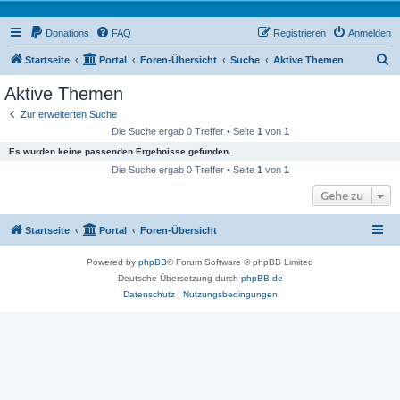
Donations
FAQ
Registrieren
Anmelden
S
Startseite
Portal
Foren-Übersicht
Suche
Aktive Themen
u
Aktive Themen
c
Zur erweiterten Suche
h
Die Suche ergab 0 Treffer • Seite
1
von
1
e
Es wurden keine passenden Ergebnisse gefunden.
Die Suche ergab 0 Treffer • Seite
1
von
1
Gehe zu
Startseite
Portal
Foren-Übersicht
Powered by
phpBB
® Forum Software © phpBB Limited
Deutsche Übersetzung durch
phpBB.de
Datenschutz
|
Nutzungsbedingungen