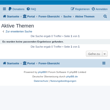
Donations
FAQ
Registrieren
Anmelden
S
Startseite
Portal
Foren-Übersicht
Suche
Aktive Themen
u
Aktive Themen
c
Zur erweiterten Suche
h
Die Suche ergab 0 Treffer • Seite
1
von
1
e
Es wurden keine passenden Ergebnisse gefunden.
Die Suche ergab 0 Treffer • Seite
1
von
1
Gehe zu
Startseite
Portal
Foren-Übersicht
Powered by
phpBB
® Forum Software © phpBB Limited
Deutsche Übersetzung durch
phpBB.de
Datenschutz
|
Nutzungsbedingungen