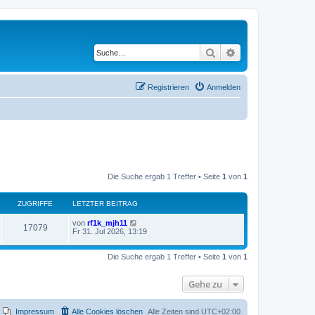
Suche
Erweiterte Suche
Registrieren
Anmelden
Die Suche ergab 1 Treffer • Seite
1
von
1
ZUGRIFFE
LETZTER BEITRAG
von
rf1k_mjh11
17079
Fr 31. Jul 2026, 13:19
Die Suche ergab 1 Treffer • Seite
1
von
1
Gehe zu
Impressum
Alle Cookies löschen
Alle Zeiten sind
UTC+02:00