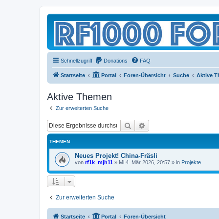
Schnellzugriff
Donations
FAQ
Startseite
Portal
Foren-Übersicht
Suche
Aktive 
Aktive Themen
Zur erweiterten Suche
Suche
Erweiterte Suche
THEMEN
Neues Projekt! China-Fräsli
von
rf1k_mjh11
»
Mi 4. Mär 2026, 20:57
» in
Projekte
Zur erweiterten Suche
Startseite
Portal
Foren-Übersicht