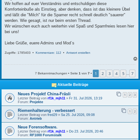
Wir hoffen auf euer Verständnis und entschuldigen diese
Komforteinbuße als Einstieg, aber denken, dass ist das kleinere Übel
und läßt die "Milch" für die Spamer recht schnell deutlich "sauerer"
werden. Wie gesagt, ist nur beim ersten Thread.
Wir wünschen euch auch weiterhin viel Spaß und Spamfreies lesen hier
bei uns!
Liebe Grüße, euere Admins und Mod´s
Zugriffe: 1785403 •
Kommentare: 112
•
Antwort erstellen
c
1
2
3
4
5
7
7 Bekanntmachungen • Seite
1
von
7
•
…
Aktuelle Beiträge
Neues Projekt! China-Fräsli
1
2
3
Letzter Beitrag von
rf1k_mjh11
»
Fr 31. Jul 2026, 13:19
Forum:
Projekte
Riemenhalterung - verbessert
1
2
Letzter Beitrag von
fred29
»
Sa 25. Jul 2026, 09:08
Forum:
Antrieb
Neue Forensoftware.
Letzter Beitrag von
rf1k_mjh11
»
Do 23. Jul 2026, 20:46
Forum:
RF1000 Forumstalk