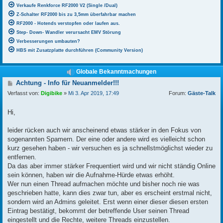
Verkaufe Renkforce RF2000 V2 (Single /Dual)
Z-Schalter RF2000 bis zu 3,5mm überfahrbar machen
RF2000 - Hotends verstopfen oder laufen aus.
Step- Down- Wandler verursacht EMV Störung
Verbesserungen umbauten?
HBS mit Zusatzplatte durchführen (Community Version)
Globale Bekanntmachungen
B
Achtung - Info für Neuanmelder!!!
e
Verfasst von:
Digibike
»
Mi 3. Apr 2019, 17:49
Forum:
Gäste-Talk
i
t
r
Hi,
a
g
leider rücken auch wir anscheinend etwas stärker in den Fokus von
sogenannten Spamern. Der eine oder andere wird es vielleicht schon
kurz gesehen haben - wir versuchen es ja schnellstmöglichst wieder zu
entfernen.
Da das aber immer stärker Frequentiert wird und wir nicht ständig Online
sein können, haben wir die Aufnahme-Hürde etwas erhöht.
Wer nun einen Thread aufmachen möchte und bisher noch nie was
geschrieben hatte, kann dies zwar tun, aber es erscheint erstmal nicht,
sondern wird an Admins geleitet. Erst wenn einer dieser diesen ersten
Eintrag bestätigt, bekommt der betreffende User seinen Thread
eingestellt und die Rechte, weitere Threads einzustellen.