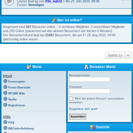
Letzter Beitrag von
rf1k_mjh11
»
Mo 27. Okt 2025, 08:30
Forum:
Sonstiges
Wer ist online?
Insgesamt sind
287
Besucher online :: 4 sichtbare Mitglieder, 0 unsichtbare Mitglieder
und 283 Gäste (basierend auf den aktiven Besuchern der letzten 5 Minuten)
Der Besucherrekord liegt bei
21687
Besuchern, die am Fr 29. Aug 2025, 04:59
gleichzeitig online waren.
Gehe zu
Menü
Benutzer-Menü
Benutzername:
Inhalt
Forenregeln
Passwort:
Foren-Übersicht
RF1000 Wiki
Mich bei jedem Besuch automatisch
Suche
anmelden
Registrieren
Registriere dich jetzt!
Hilfe
FAQ
Statistik
BBCode-Anleitung