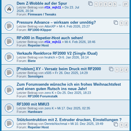
Dem Z-Wobble auf der Spur
1
2
3
4
5
27
…
Letzter Beitrag von
rf1k_mjh11
»
Do 23. Jul
2026, 20:34
Forum:
Firmware / Tweaks
Pressure Advance – wirksam oder unnötig?
1
2
Letzter Beitrag von
AtlonXP
»
Mi 4. Feb 2026, 23:27
Forum:
RF1000-Klipper
RFx000 in Repetier-Host auch sehen!
Letzter Beitrag von
rf1k_mjh11
»
Mi 4. Feb 2026, 18:46
Forum:
Repetier Host
Verkaufe Renkforce RF2000 V2 (Single /Dual)
Letzter Beitrag von
hrulrich
»
Di 6. Jan 2026, 16:14
Forum:
Biete
[Problem] XY - Versatz beim Druck mit RF2000
1
2
3
Letzter Beitrag von
x505
»
Fr 26. Dez 2025, 14:29
Forum:
Sonstiges
Zum Forumsende wünsche ich ein frohes Weihnachtsfest
und einen guten Rutsch ins neue Jahr!
Letzter Beitrag von
zero K
»
Do 25. Dez 2025, 18:23
Forum:
RF1000 Forumstalk
RF1000 mit MMU3
Letzter Beitrag von
zero K
»
Mi 17. Dez 2025, 02:35
Forum:
Hardware
Stützkontruktion mit 2. Extruder drucken, Einstellungen ?
Letzter Beitrag von
DennisNochmal
»
Mi 10. Dez 2025, 19:49
1
2
Forum:
Repetier Host