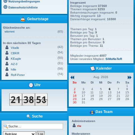
Nutzungsbedingungen
Insgesamt
Beiträge insgesamt
37360
Datenschutzrichtlinie
Themen insgesamt
3253
Bekanntmachungen insgesamt:
0
Wichtig insgesamt:
13
Geburtstage
Dateianhänge insgesamt:
10300
Glückwünsche an:
Themen pro Tag:
1
wlommi
(65)
Beiträge pro Tag:
9
Benutzer pro Tag:
1
Themen pro Benutzer:
1
Beiträge pro Benutzer:
9
In den nächsten 30 Tagen
Beiträge pro Thema:
11
(42)
Vitalik
(54)
CBKR
Mitglieder insgesamt
4007
(50)
KEagle
Unser neuestes Mitglied:
SiMoNsTeR
(31)
AZ-3
Kalender
(56)
hille
(74)
Rolf-Peter
Aug. 2026
So
Mo
Di
Mi
Do
Fr
Sa
Uhr
1
2
3
4
5
6
7
8
9
10
11
12
13
14
15
16
17
18
19
20
21
22
23
24
25
26
27
28
29
30
31
Das Team
Suche
Administratoren
riu
Moderatoren