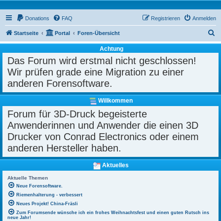
Donations
FAQ
Registrieren
Anmelden
S
Startseite
Portal
Foren-Übersicht
u
Achtung
c
Das Forum wird erstmal nicht geschlossen!
h
Wir prüfen grade eine Migration zu einer
e
anderen Forensoftware.
Willkommen
Forum für 3D-Druck begeisterte
Anwenderinnen und Anwender die einen 3D
Drucker von Conrad Electronics oder einem
anderen Hersteller haben.
Aktuelles
Aktuelle Themen
Neue Forensoftware.
Riemenhalterung - verbessert
Neues Projekt! China-Fräsli
Zum Forumsende wünsche ich ein frohes Weihnachtsfest und einen guten Rutsch ins
neue Jahr!