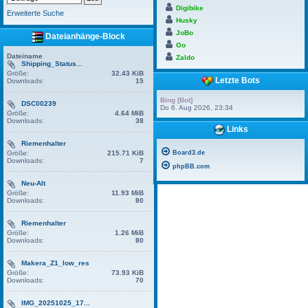
Digibike
Erweiterte Suche
Husky
JoBo
Dateianhänge-Block
Oo
Dateiname
Zaldo
Shipping_Status...
Größe:
32.43 KiB
Letzte Bots
Downloads:
15
Bing [Bot]
DSC00239
Do 6. Aug 2026, 23:34
Größe:
4.64 MiB
Downloads:
38
Links
Riemenhalter
Größe:
215.71 KiB
Board3.de
Downloads:
7
phpBB.com
Neu-Alt
Größe:
11.93 MiB
Downloads:
80
Riemenhalter
Größe:
1.26 MiB
Downloads:
80
Makera_Z1_low_res
Größe:
73.93 KiB
Downloads:
70
IMG_20251025_17...