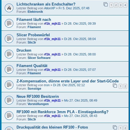
Lichtschranken als Endschalter?
1
2
3
4
Letzter Beitrag von
AtlonXP
»
Fr 5. Dez 2025, 07:48
Forum:
Elektronik
Filament läuft nach
Letzter Beitrag von
rf1k_mjh11
»
Di 28. Okt 2025, 09:39
Forum:
Filament
Slicer Probewürfel
Letzter Beitrag von
rf1k_mjh11
»
Di 28. Okt 2025, 08:04
Forum:
Slic3r
Drucken
Letzter Beitrag von
rf1k_mjh11
»
Di 28. Okt 2025, 08:00
Forum:
Slicer Software
Filament Qualität
Letzter Beitrag von
rf1k_mjh11
»
Di 28. Okt 2025, 07:07
Forum:
Filament
Z-Kompensation, dünne erste Layer und der Start-GCode
Letzter Beitrag von
tron
»
Di 28. Okt 2025, 02:12
1
2
Forum:
Sonstige
Neue RF1000 Besitzerin
Letzter Beitrag von
rf1k_mjh11
»
Mo 27. Okt 2025, 08:49
Forum:
Vorstellungen
RF1000 mit Renkforce 3mm PLA - Einstiegskonfig?
Letzter Beitrag von
rf1k_mjh11
»
Mo 27. Okt 2025, 08:43
Forum:
Slic3r
Druckqualität des kleinen RF100 - Fotos
1
2