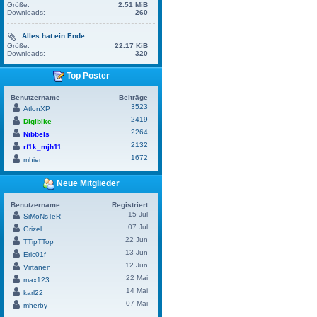
Größe:
2.51 MiB
Downloads:
260
Alles hat ein Ende
Größe:
22.17 KiB
Downloads:
320
Top Poster
Benutzername
Beiträge
3523
AtlonXP
2419
Digibike
2264
Nibbels
2132
rf1k_mjh11
1672
mhier
Neue Mitglieder
Benutzername
Registriert
15 Jul
SiMoNsTeR
07 Jul
Grizel
22 Jun
TTipTTop
13 Jun
Eric01f
12 Jun
Virtanen
22 Mai
max123
14 Mai
karl22
07 Mai
mherby