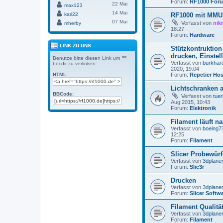
Forum:
RF1000 Foru
22 Mai
max123
14 Mai
karl22
RF1000 mit MMU
07 Mai
Verfasst von
nik
mherby
18:27
Forum:
Hardware
LINK ZU UNS
Stützkontruktion
drucken, Einstel
Benutze bitte diesen Link um
""
Verfasst von
burkhar
bei dir zu verlinken:
2020, 19:04
Forum:
Repetier Hos
HTML:
Lichtschranken a
BBCode:
Verfasst von
tuer
Aug 2015, 10:43
Forum:
Elektronik
Filament läuft n
Verfasst von
boeing7
12:25
Forum:
Filament
Slicer Probewürf
Verfasst von
3dplane
Forum:
Slic3r
Drucken
Verfasst von
3dplane
Forum:
Slicer Softw
Filament Qualitä
Verfasst von
3dplane
Forum:
Filament