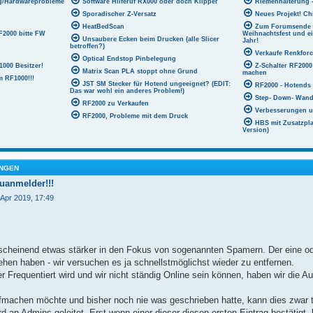
ng/Hardwareprobleme
Software Hilferuf RX000 oder doch Klipper
Riemenhalterung -
Sporadischer Z-Versatz
Neues Projekt! Ch
HeatBedScan
Zum Forumsende w
F2000 bitte FW
Weihnachtsfest und e
Unsaubere Ecken beim Drucken (alle Slicer
Jahr!
betroffen?)
Verkaufe Renkforc
Optical Endstop Pinbelegung
1000 Besitzer!
Z-Schalter RF2000
Matrix Scan PLA stoppt ohne Grund
machen
 RF1000!!!
JST SM Stecker für Hotend ungeeignet? (EDIT:
RF2000 - Hotends 
Das war wohl ein anderes Problem!)
Step- Down- Wand
RF2000 zu Verkaufen
Verbesserungen 
RF2000, Probleme mit dem Druck
HBS mit Zusatzpl
Version)
NGEN
euanmelder!!!
 Apr 2019, 17:49
nscheinend etwas stärker in den Fokus von sogenannten Spamern. Der eine od
ehen haben - wir versuchen es ja schnellstmöglichst wieder zu entfernen.
r Frequentiert wird und wir nicht ständig Online sein können, haben wir die 
machen möchte und bisher noch nie was geschrieben hatte, kann dies zwar t
rd an Admins geleitet. Erst wenn einer dieser diesen ersten Eintrag bestätigt