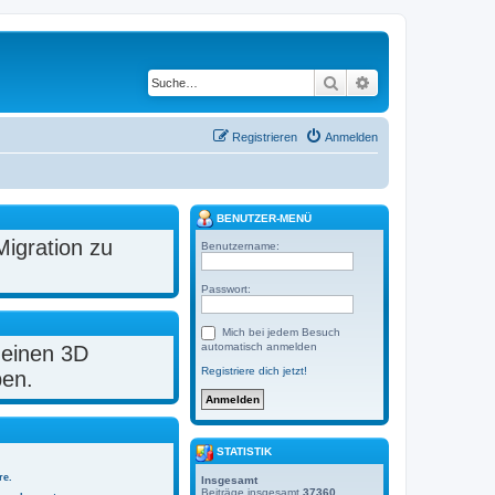
Suche
Erweiterte Suche
Registrieren
Anmelden
BENUTZER-MENÜ
Migration zu
Benutzername:
Passwort:
Mich bei jedem Besuch
automatisch anmelden
 einen 3D
Registriere dich jetzt!
ben.
STATISTIK
re.
Insgesamt
Beiträge insgesamt
37360