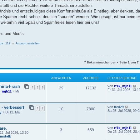
tellt und die Rechte, weitere Threads einzustellen.
tändnis und entschuldigen diese Komforteinbuße als Einstieg, aber denken, da
die Spamer recht schnell deutlich "sauerer" werden. Wie gesagt, ist nur beim e
eiterhin viel Spaß und Spamfreies lesen hier bei uns!
ns und Mod´s
re: 112
•
Antwort erstellen
7 Bekanntmachungen • Seite
1
von
7
ANTWORTEN
ZUGRIFFE
LETZTER BEITRAG
N
hina-Fräsli
von
rf1k_mjh11
1
2
3
29
17132
e
Fr 31. Jul 2026, 13:1
k_mjh11
» Mi
u
e
s
t
N
- verbessert
von
fred29
1
2
e
10
7800
e
Sa 25. Jul 2026, 09:0
r
y
» Di 12. Mai
u
B
e
e
s
i
t
t
N
are.
von
rf1k_mjh11
e
3
659
r
e
Do 23. Jul 2026, 20:4
22. Jul 2026, 13:30
r
a
u
mstalk
B
g
e