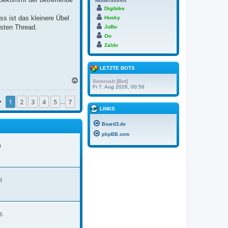
Moderatoren
Digibike
ss ist das kleinere Übel
Husky
rsten Thread.
JoBo
Oo
Zaldo
LETZTE BOTS
N
Semrush [Bot]
a
Fr 7. Aug 2026, 00:56
c
1
2
3
4
5
7
h
•
…
o
LINKS
b
e
Board3.de
n
phpBB.com
9
8
6