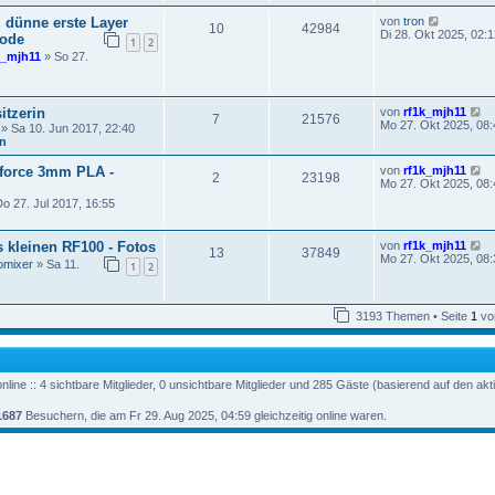
e
r
B
s
a
N
 dünne erste Layer
von
tron
e
10
42984
t
g
e
Di 28. Okt 2025, 02:1
i
Code
e
1
2
u
t
r
k_mjh11
» So 27.
e
r
B
s
a
e
t
g
i
e
t
N
itzerin
von
rf1k_mjh11
r
7
21576
r
e
Mo 27. Okt 2025, 08:
B
» Sa 10. Jun 2017, 22:40
a
u
e
en
g
e
i
s
t
N
force 3mm PLA -
von
rf1k_mjh11
2
23198
t
r
e
Mo 27. Okt 2025, 08:
e
a
u
o 27. Jul 2017, 16:55
r
g
e
B
s
e
t
i
N
s kleinen RF100 - Fotos
von
rf1k_mjh11
e
13
37849
t
e
Mo 27. Okt 2025, 08:
r
omixer
» Sa 11.
1
2
r
u
B
a
e
e
g
s
i
t
t
3193 Themen • Seite
1
vo
e
r
r
a
B
g
e
i
line :: 4 sichtbare Mitglieder, 0 unsichtbare Mitglieder und 285 Gäste (basierend auf den ak
t
r
1687
Besuchern, die am Fr 29. Aug 2025, 04:59 gleichzeitig online waren.
a
g