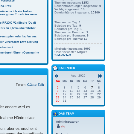
 verbessert
Themen insgesamt
3253
Bekanntmachungen insgesamt:
0
ina-Fräsli
Wichtig insgesamt:
13
ünsche ich ein frohes
Dateianhänge insgesamt:
10300
inen guten Rutsch ins neue
Themen pro Tag:
1
e RF2000 V2 (Single /Dual)
Beiträge pro Tag:
9
 bis zu 3,5mm überfahrbar
Benutzer pro Tag:
1
Themen pro Benutzer:
1
Beiträge pro Benutzer:
9
verstopfen oder laufen aus.
Beiträge pro Thema:
11
ler verursacht EMV Störung
umbauten?
Mitglieder insgesamt
4007
Unser neuestes Mitglied:
atte durchführen (Community
SiMoNsTeR
KALENDER
Aug. 2026
So
Mo
Di
Mi
Do
Fr
Sa
1
Forum:
Gäste-Talk
2
3
4
5
6
7
8
9
10
11
12
13
14
15
16
17
18
19
20
21
22
23
24
25
26
27
28
29
30
31
er andere wird es
DAS TEAM
Aufnahme-Hürde etwas
Administratoren
riu
un, aber es erscheint
, bekommt der betreffende