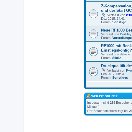
Z-Kompensation,
und der Start-G
Verfasst von
rf1
Dez 2015, 14:41
Forum:
Sonstige
Neue RF1000 Bes
Verfasst von
DorMay
Forum:
Vorstellung
RF1000 mit Renk
Einstiegskonfig?
Verfasst von
deko
» D
Forum:
Slic3r
Druckqualität de
Verfasst von
Pyr
Feb 2017, 08:34
Forum:
Sonstiges
WER IST ONLINE?
Insgesamt sind
289
Besucher on
Minuten)
Der Besucherrekord liegt bei
2