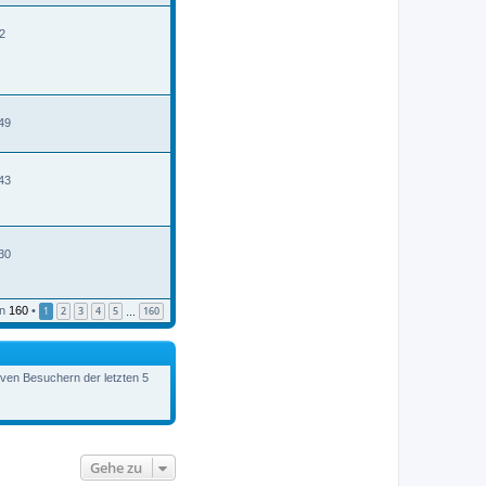
2
49
43
30
n
160
•
1
2
3
4
5
160
…
tiven Besuchern der letzten 5
Gehe zu