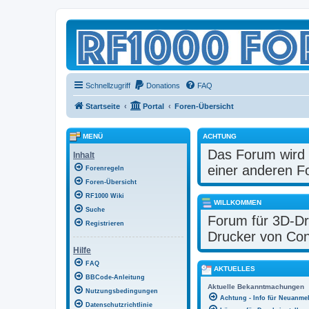
Schnellzugriff
Donations
FAQ
Startseite
Portal
Foren-Übersicht
MENÜ
ACHTUNG
Das Forum wird e
Inhalt
einer anderen F
Forenregeln
Foren-Übersicht
RF1000 Wiki
WILLKOMMEN
Suche
Forum für 3D-Dr
Registrieren
Drucker von Con
Hilfe
FAQ
AKTUELLES
BBCode-Anleitung
Aktuelle Bekanntmachungen
Nutzungsbedingungen
Achtung - Info für Neuanmel
Datenschutzrichtlinie