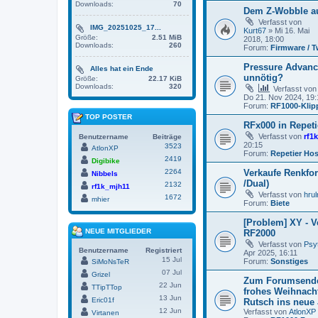
Downloads:
70
Dem Z-Wobble au
Verfasst von
IMG_20251025_17...
Kurt67
» Mi 16. Mai
Größe:
2.51 MiB
2018, 18:00
Downloads:
260
Forum:
Firmware / 
Pressure Advanc
Alles hat ein Ende
unnötig?
Größe:
22.17 KiB
Downloads:
320
Verfasst vo
Do 21. Nov 2024, 19:
Forum:
RF1000-Klip
TOP POSTER
RFx000 in Repeti
Verfasst von
rf1
Benutzername
Beiträge
20:15
3523
AtlonXP
Forum:
Repetier Hos
2419
Digibike
2264
Verkaufe Renkfor
Nibbels
/Dual)
2132
rf1k_mjh11
Verfasst von
hrul
1672
mhier
Forum:
Biete
[Problem] XY - V
NEUE MITGLIEDER
RF2000
Verfasst von
Psy
Benutzername
Registriert
Apr 2025, 16:11
15 Jul
Forum:
Sonstiges
SiMoNsTeR
07 Jul
Grizel
Zum Forumsende
22 Jun
TTipTTop
frohes Weihnacht
13 Jun
Eric01f
Rutsch ins neue 
12 Jun
Verfasst von
AtlonXP
Virtanen