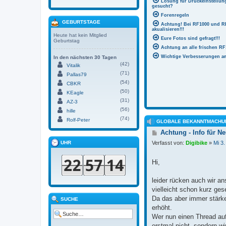
Lösung für Druckeinstellu
gesucht?
Forenregeln
GEBURTSTAGE
Achtung! Bei RF1000 und R
akualisieren!!!
Heute hat kein Mitglied
Eure Fotos sind gefragt!!!
Geburtstag
Achtung an alle frischen RF
Wichtige Verbesserungen am
In den nächsten 30 Tagen
(42)
Vitalik
(71)
Pallas79
(54)
CBKR
(50)
KEagle
(31)
AZ-3
(56)
hille
(74)
Rolf-Peter
GLOBALE BEKANNTMACHU
B
Achtung - Info für N
e
UHR
Verfasst von:
Digibike
»
Mi 3.
i
t
r
Hi,
a
g
leider rücken auch wir a
vielleicht schon kurz ges
Da das aber immer stärke
SUCHE
erhöht.
Wer nun einen Thread auf
erstmal nicht, sondern wi