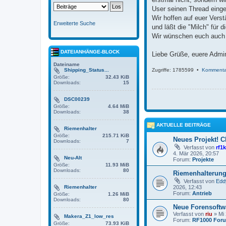
User seinen Thread einges
Wir hoffen auf euer Vers
Erweiterte Suche
und läßt die "Milch" für 
Wir wünschen euch auch w
DATEIANHÄNGE-BLOCK
Liebe Grüße, euere Admi
Dateiname
Zugriffe: 1785599 •
Kommenta
Shipping_Status...
Größe:
32.43 KiB
Downloads:
15
DSC00239
Größe:
4.64 MiB
Downloads:
38
AKTUELLE BEITRÄGE
Riemenhalter
Größe:
215.71 KiB
Neues Projekt! C
Downloads:
7
Verfasst von
rf1
4. Mär 2026, 20:57
Neu-Alt
Forum:
Projekte
Größe:
11.93 MiB
Downloads:
80
Riemenhalterung 
Verfasst von
Edd
2026, 12:43
Riemenhalter
Forum:
Antrieb
Größe:
1.26 MiB
Downloads:
80
Neue Forensoftw
Verfasst von
riu
» Mi 
Makera_Z1_low_res
Forum:
RF1000 Foru
Größe:
73.93 KiB