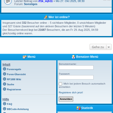
Letzter Beitrag von
rf1k_mjh11
»
Mo 27. Okt 2025, 08:30
Forum:
Sonstiges
Wer ist online?
Insgesamt sind
332
Besucher online :: 5 sichtbare Mitglieder, 0 unsichtbare Mitglieder
und 327 Gäste (basierend auf den aktiven Besuchern der letzten 5 Minuten)
Der Besucherrekord liegt bei
21687
Besuchern, die am Fr 29. Aug 2025, 04:59
gleichzeitig online waren.
Gehe zu
Menü
Benutzer-Menü
Benutzername:
Inhalt
Forenregeln
Passwort:
Foren-Übersicht
RF1000 Wiki
Mich bei jedem Besuch automatisch
Suche
anmelden
Registrieren
Registriere dich jetzt!
Hilfe
FAQ
Statistik
BBCode-Anleitung