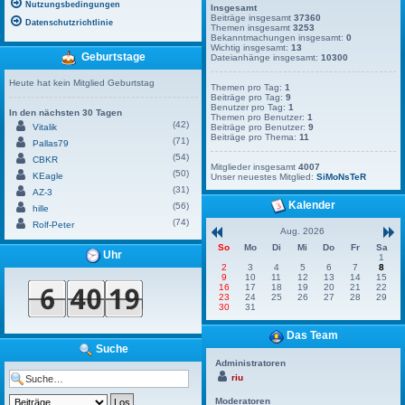
Nutzungsbedingungen
Insgesamt
Beiträge insgesamt
37360
Datenschutzrichtlinie
Themen insgesamt
3253
Bekanntmachungen insgesamt:
0
Wichtig insgesamt:
13
Geburtstage
Dateianhänge insgesamt:
10300
Heute hat kein Mitglied Geburtstag
Themen pro Tag:
1
Beiträge pro Tag:
9
Benutzer pro Tag:
1
In den nächsten 30 Tagen
Themen pro Benutzer:
1
(42)
Vitalik
Beiträge pro Benutzer:
9
Beiträge pro Thema:
11
(71)
Pallas79
(54)
CBKR
Mitglieder insgesamt
4007
(50)
KEagle
Unser neuestes Mitglied:
SiMoNsTeR
(31)
AZ-3
Kalender
(56)
hille
(74)
Rolf-Peter
Aug. 2026
So
Mo
Di
Mi
Do
Fr
Sa
Uhr
1
2
3
4
5
6
7
8
9
10
11
12
13
14
15
16
17
18
19
20
21
22
23
24
25
26
27
28
29
30
31
Das Team
Suche
Administratoren
riu
Moderatoren