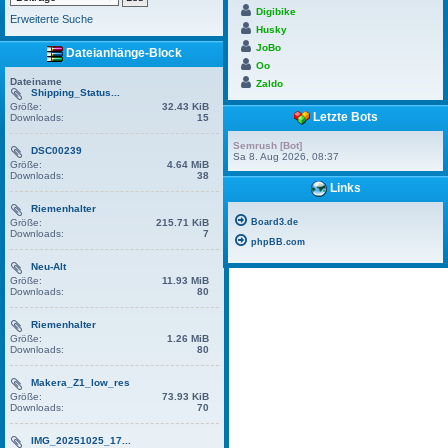
Digibike
Erweiterte Suche
Husky
JoBo
Dateianhänge-Block
Oo
Dateiname
Zaldo
Shipping_Status...
Größe:
32.43 KiB
Letzte Bots
Downloads:
15
Semrush [Bot]
DSC00239
Sa 8. Aug 2026, 08:37
Größe:
4.64 MiB
Downloads:
38
Links
Riemenhalter
Größe:
215.71 KiB
Board3.de
Downloads:
7
phpBB.com
Neu-Alt
Größe:
11.93 MiB
Downloads:
80
Riemenhalter
Größe:
1.26 MiB
Downloads:
80
Makera_Z1_low_res
Größe:
73.93 KiB
Downloads:
70
IMG_20251025_17...