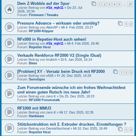
Dem Z-Wobble auf der Spur
1
2
3
4
5
27
…
Letzter Beitrag von
rf1k_mjh11
»
Do 23. Jul
2026, 20:34
Forum:
Firmware / Tweaks
Pressure Advance – wirksam oder unnötig?
1
2
Letzter Beitrag von
AtlonXP
»
Mi 4. Feb 2026, 23:27
Forum:
RF1000-Klipper
RFx000 in Repetier-Host auch sehen!
Letzter Beitrag von
rf1k_mjh11
»
Mi 4. Feb 2026, 18:46
Forum:
Repetier Host
Verkaufe Renkforce RF2000 V2 (Single /Dual)
Letzter Beitrag von
hrulrich
»
Di 6. Jan 2026, 16:14
Forum:
Biete
[Problem] XY - Versatz beim Druck mit RF2000
1
2
3
Letzter Beitrag von
x505
»
Fr 26. Dez 2025, 14:29
Forum:
Sonstiges
Zum Forumsende wünsche ich ein frohes Weihnachtsfest
und einen guten Rutsch ins neue Jahr!
Letzter Beitrag von
zero K
»
Do 25. Dez 2025, 18:23
Forum:
RF1000 Forumstalk
RF1000 mit MMU3
Letzter Beitrag von
zero K
»
Mi 17. Dez 2025, 02:35
Forum:
Hardware
Stützkontruktion mit 2. Extruder drucken, Einstellungen ?
Letzter Beitrag von
DennisNochmal
»
Mi 10. Dez 2025, 19:49
1
2
Forum:
Repetier Host