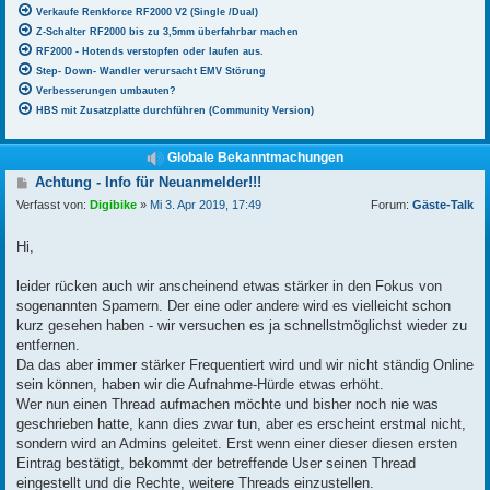
Verkaufe Renkforce RF2000 V2 (Single /Dual)
Z-Schalter RF2000 bis zu 3,5mm überfahrbar machen
RF2000 - Hotends verstopfen oder laufen aus.
Step- Down- Wandler verursacht EMV Störung
Verbesserungen umbauten?
HBS mit Zusatzplatte durchführen (Community Version)
Globale Bekanntmachungen
B
Achtung - Info für Neuanmelder!!!
e
Verfasst von:
Digibike
»
Mi 3. Apr 2019, 17:49
Forum:
Gäste-Talk
i
t
r
Hi,
a
g
leider rücken auch wir anscheinend etwas stärker in den Fokus von
sogenannten Spamern. Der eine oder andere wird es vielleicht schon
kurz gesehen haben - wir versuchen es ja schnellstmöglichst wieder zu
entfernen.
Da das aber immer stärker Frequentiert wird und wir nicht ständig Online
sein können, haben wir die Aufnahme-Hürde etwas erhöht.
Wer nun einen Thread aufmachen möchte und bisher noch nie was
geschrieben hatte, kann dies zwar tun, aber es erscheint erstmal nicht,
sondern wird an Admins geleitet. Erst wenn einer dieser diesen ersten
Eintrag bestätigt, bekommt der betreffende User seinen Thread
eingestellt und die Rechte, weitere Threads einzustellen.