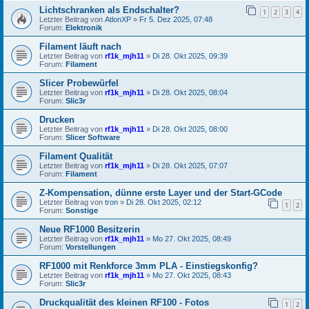
Lichtschranken als Endschalter?
1
2
3
4
Letzter Beitrag von
AtlonXP
»
Fr 5. Dez 2025, 07:48
Forum:
Elektronik
Filament läuft nach
Letzter Beitrag von
rf1k_mjh11
»
Di 28. Okt 2025, 09:39
Forum:
Filament
Slicer Probewürfel
Letzter Beitrag von
rf1k_mjh11
»
Di 28. Okt 2025, 08:04
Forum:
Slic3r
Drucken
Letzter Beitrag von
rf1k_mjh11
»
Di 28. Okt 2025, 08:00
Forum:
Slicer Software
Filament Qualität
Letzter Beitrag von
rf1k_mjh11
»
Di 28. Okt 2025, 07:07
Forum:
Filament
Z-Kompensation, dünne erste Layer und der Start-GCode
Letzter Beitrag von
tron
»
Di 28. Okt 2025, 02:12
1
2
Forum:
Sonstige
Neue RF1000 Besitzerin
Letzter Beitrag von
rf1k_mjh11
»
Mo 27. Okt 2025, 08:49
Forum:
Vorstellungen
RF1000 mit Renkforce 3mm PLA - Einstiegskonfig?
Letzter Beitrag von
rf1k_mjh11
»
Mo 27. Okt 2025, 08:43
Forum:
Slic3r
Druckqualität des kleinen RF100 - Fotos
1
2