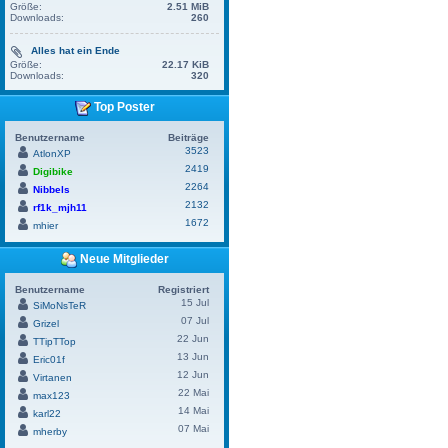
Größe:
2.51 MiB
Downloads:
260
Alles hat ein Ende
Größe:
22.17 KiB
Downloads:
320
Top Poster
Benutzername
Beiträge
3523
AtlonXP
2419
Digibike
2264
Nibbels
2132
rf1k_mjh11
1672
mhier
Neue Mitglieder
Benutzername
Registriert
15 Jul
SiMoNsTeR
07 Jul
Grizel
22 Jun
TTipTTop
13 Jun
Eric01f
12 Jun
Virtanen
22 Mai
max123
14 Mai
karl22
07 Mai
mherby