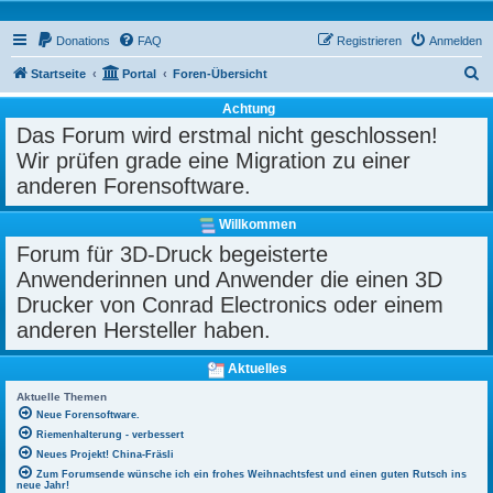
Donations
FAQ
Registrieren
Anmelden
S
Startseite
Portal
Foren-Übersicht
u
Achtung
c
Das Forum wird erstmal nicht geschlossen!
h
Wir prüfen grade eine Migration zu einer
e
anderen Forensoftware.
Willkommen
Forum für 3D-Druck begeisterte
Anwenderinnen und Anwender die einen 3D
Drucker von Conrad Electronics oder einem
anderen Hersteller haben.
Aktuelles
Aktuelle Themen
Neue Forensoftware.
Riemenhalterung - verbessert
Neues Projekt! China-Fräsli
Zum Forumsende wünsche ich ein frohes Weihnachtsfest und einen guten Rutsch ins
neue Jahr!