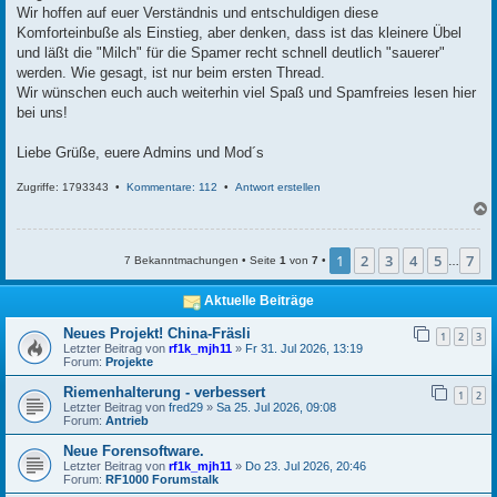
Wir hoffen auf euer Verständnis und entschuldigen diese
Komforteinbuße als Einstieg, aber denken, dass ist das kleinere Übel
und läßt die "Milch" für die Spamer recht schnell deutlich "sauerer"
werden. Wie gesagt, ist nur beim ersten Thread.
Wir wünschen euch auch weiterhin viel Spaß und Spamfreies lesen hier
bei uns!
Liebe Grüße, euere Admins und Mod´s
Zugriffe: 1793343 •
Kommentare: 112
•
Antwort erstellen
c
1
2
3
4
5
7
7 Bekanntmachungen • Seite
1
von
7
•
…
Aktuelle Beiträge
Neues Projekt! China-Fräsli
1
2
3
Letzter Beitrag von
rf1k_mjh11
»
Fr 31. Jul 2026, 13:19
Forum:
Projekte
Riemenhalterung - verbessert
1
2
Letzter Beitrag von
fred29
»
Sa 25. Jul 2026, 09:08
Forum:
Antrieb
Neue Forensoftware.
Letzter Beitrag von
rf1k_mjh11
»
Do 23. Jul 2026, 20:46
Forum:
RF1000 Forumstalk