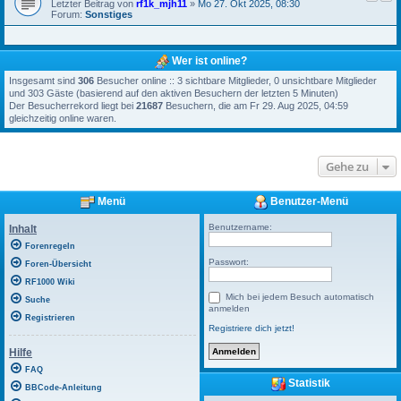
Letzter Beitrag von
rf1k_mjh11
»
Mo 27. Okt 2025, 08:30
Forum:
Sonstiges
Wer ist online?
Insgesamt sind
306
Besucher online :: 3 sichtbare Mitglieder, 0 unsichtbare Mitglieder
und 303 Gäste (basierend auf den aktiven Besuchern der letzten 5 Minuten)
Der Besucherrekord liegt bei
21687
Besuchern, die am Fr 29. Aug 2025, 04:59
gleichzeitig online waren.
Gehe zu
Menü
Benutzer-Menü
Benutzername:
Inhalt
Forenregeln
Passwort:
Foren-Übersicht
RF1000 Wiki
Mich bei jedem Besuch automatisch
Suche
anmelden
Registrieren
Registriere dich jetzt!
Hilfe
FAQ
Statistik
BBCode-Anleitung