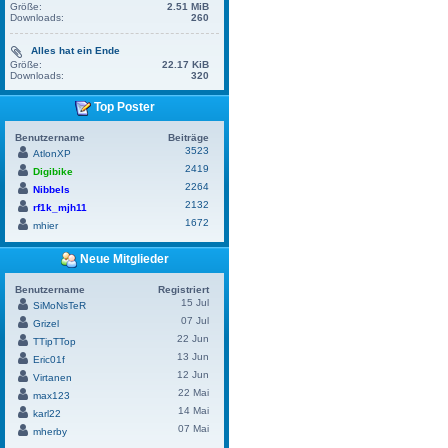
Größe:
2.51 MiB
Downloads:
260
Alles hat ein Ende
Größe:
22.17 KiB
Downloads:
320
Top Poster
Benutzername
Beiträge
3523
AtlonXP
2419
Digibike
2264
Nibbels
2132
rf1k_mjh11
1672
mhier
Neue Mitglieder
Benutzername
Registriert
15 Jul
SiMoNsTeR
07 Jul
Grizel
22 Jun
TTipTTop
13 Jun
Eric01f
12 Jun
Virtanen
22 Mai
max123
14 Mai
karl22
07 Mai
mherby