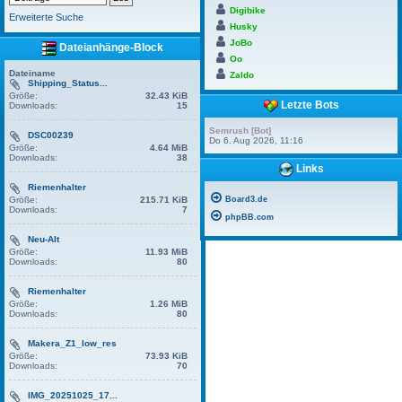
Digibike
Erweiterte Suche
Husky
JoBo
Dateianhänge-Block
Oo
Dateiname
Zaldo
Shipping_Status...
Größe:
32.43 KiB
Letzte Bots
Downloads:
15
Semrush [Bot]
DSC00239
Do 6. Aug 2026, 11:16
Größe:
4.64 MiB
Downloads:
38
Links
Riemenhalter
Größe:
215.71 KiB
Board3.de
Downloads:
7
phpBB.com
Neu-Alt
Größe:
11.93 MiB
Downloads:
80
Riemenhalter
Größe:
1.26 MiB
Downloads:
80
Makera_Z1_low_res
Größe:
73.93 KiB
Downloads:
70
IMG_20251025_17...