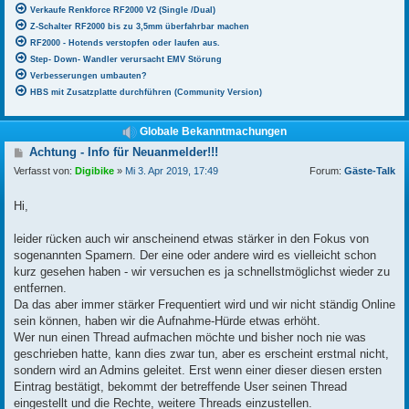
Verkaufe Renkforce RF2000 V2 (Single /Dual)
Z-Schalter RF2000 bis zu 3,5mm überfahrbar machen
RF2000 - Hotends verstopfen oder laufen aus.
Step- Down- Wandler verursacht EMV Störung
Verbesserungen umbauten?
HBS mit Zusatzplatte durchführen (Community Version)
Globale Bekanntmachungen
B
Achtung - Info für Neuanmelder!!!
e
Verfasst von:
Digibike
»
Mi 3. Apr 2019, 17:49
Forum:
Gäste-Talk
i
t
r
Hi,
a
g
leider rücken auch wir anscheinend etwas stärker in den Fokus von
sogenannten Spamern. Der eine oder andere wird es vielleicht schon
kurz gesehen haben - wir versuchen es ja schnellstmöglichst wieder zu
entfernen.
Da das aber immer stärker Frequentiert wird und wir nicht ständig Online
sein können, haben wir die Aufnahme-Hürde etwas erhöht.
Wer nun einen Thread aufmachen möchte und bisher noch nie was
geschrieben hatte, kann dies zwar tun, aber es erscheint erstmal nicht,
sondern wird an Admins geleitet. Erst wenn einer dieser diesen ersten
Eintrag bestätigt, bekommt der betreffende User seinen Thread
eingestellt und die Rechte, weitere Threads einzustellen.