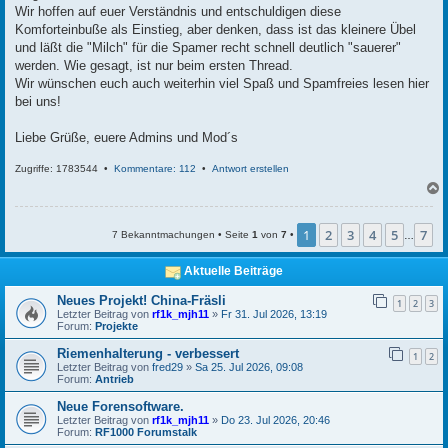
Wir hoffen auf euer Verständnis und entschuldigen diese
Komforteinbuße als Einstieg, aber denken, dass ist das kleinere Übel
und läßt die "Milch" für die Spamer recht schnell deutlich "sauerer"
werden. Wie gesagt, ist nur beim ersten Thread.
Wir wünschen euch auch weiterhin viel Spaß und Spamfreies lesen hier
bei uns!
Liebe Grüße, euere Admins und Mod´s
Zugriffe: 1783544 •
Kommentare: 112
•
Antwort erstellen
c
1
2
3
4
5
7
7 Bekanntmachungen • Seite
1
von
7
•
…
Aktuelle Beiträge
Neues Projekt! China-Fräsli
1
2
3
Letzter Beitrag von
rf1k_mjh11
»
Fr 31. Jul 2026, 13:19
Forum:
Projekte
Riemenhalterung - verbessert
1
2
Letzter Beitrag von
fred29
»
Sa 25. Jul 2026, 09:08
Forum:
Antrieb
Neue Forensoftware.
Letzter Beitrag von
rf1k_mjh11
»
Do 23. Jul 2026, 20:46
Forum:
RF1000 Forumstalk