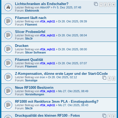
Lichtschranken als Endschalter?
1
2
3
4
Letzter Beitrag von
AtlonXP
»
Fr 5. Dez 2025, 07:48
Forum:
Elektronik
Filament läuft nach
Letzter Beitrag von
rf1k_mjh11
»
Di 28. Okt 2025, 09:39
Forum:
Filament
Slicer Probewürfel
Letzter Beitrag von
rf1k_mjh11
»
Di 28. Okt 2025, 08:04
Forum:
Slic3r
Drucken
Letzter Beitrag von
rf1k_mjh11
»
Di 28. Okt 2025, 08:00
Forum:
Slicer Software
Filament Qualität
Letzter Beitrag von
rf1k_mjh11
»
Di 28. Okt 2025, 07:07
Forum:
Filament
Z-Kompensation, dünne erste Layer und der Start-GCode
Letzter Beitrag von
tron
»
Di 28. Okt 2025, 02:12
1
2
Forum:
Sonstige
Neue RF1000 Besitzerin
Letzter Beitrag von
rf1k_mjh11
»
Mo 27. Okt 2025, 08:49
Forum:
Vorstellungen
RF1000 mit Renkforce 3mm PLA - Einstiegskonfig?
Letzter Beitrag von
rf1k_mjh11
»
Mo 27. Okt 2025, 08:43
Forum:
Slic3r
Druckqualität des kleinen RF100 - Fotos
1
2