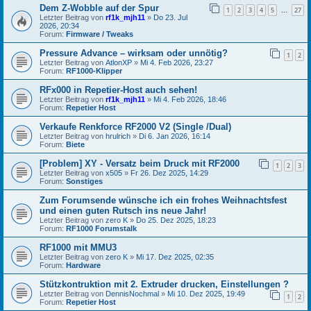
Dem Z-Wobble auf der Spur
1
2
3
4
5
27
…
Letzter Beitrag von
rf1k_mjh11
»
Do 23. Jul
2026, 20:34
Forum:
Firmware / Tweaks
Pressure Advance – wirksam oder unnötig?
1
2
Letzter Beitrag von
AtlonXP
»
Mi 4. Feb 2026, 23:27
Forum:
RF1000-Klipper
RFx000 in Repetier-Host auch sehen!
Letzter Beitrag von
rf1k_mjh11
»
Mi 4. Feb 2026, 18:46
Forum:
Repetier Host
Verkaufe Renkforce RF2000 V2 (Single /Dual)
Letzter Beitrag von
hrulrich
»
Di 6. Jan 2026, 16:14
Forum:
Biete
[Problem] XY - Versatz beim Druck mit RF2000
1
2
3
Letzter Beitrag von
x505
»
Fr 26. Dez 2025, 14:29
Forum:
Sonstiges
Zum Forumsende wünsche ich ein frohes Weihnachtsfest
und einen guten Rutsch ins neue Jahr!
Letzter Beitrag von
zero K
»
Do 25. Dez 2025, 18:23
Forum:
RF1000 Forumstalk
RF1000 mit MMU3
Letzter Beitrag von
zero K
»
Mi 17. Dez 2025, 02:35
Forum:
Hardware
Stützkontruktion mit 2. Extruder drucken, Einstellungen ?
Letzter Beitrag von
DennisNochmal
»
Mi 10. Dez 2025, 19:49
1
2
Forum:
Repetier Host