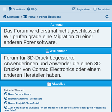
Donations
FAQ
Registrieren
Anmelden
S
Startseite
Portal
Foren-Übersicht
u
Achtung
c
Das Forum wird erstmal nicht geschlossen!
h
Wir prüfen grade eine Migration zu einer
e
anderen Forensoftware.
Willkommen
Forum für 3D-Druck begeisterte
Anwenderinnen und Anwender die einen 3D
Drucker von Conrad Electronics oder einem
anderen Hersteller haben.
Aktuelles
Aktuelle Themen
Neue Forensoftware.
Riemenhalterung - verbessert
Neues Projekt! China-Fräsli
Zum Forumsende wünsche ich ein frohes Weihnachtsfest und einen guten Rutsch ins
neue Jahr!