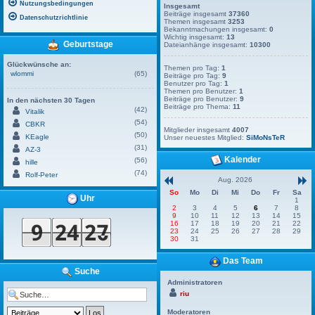
Nutzungsbedingungen
Insgesamt
Beiträge insgesamt
37360
Datenschutzrichtlinie
Themen insgesamt
3253
Bekanntmachungen insgesamt:
0
Wichtig insgesamt:
13
Geburtstage
Dateianhänge insgesamt:
10300
Glückwünsche an:
Themen pro Tag:
1
wlommi
(65)
Beiträge pro Tag:
9
Benutzer pro Tag:
1
Themen pro Benutzer:
1
Beiträge pro Benutzer:
9
In den nächsten 30 Tagen
Beiträge pro Thema:
11
(42)
Vitalik
(54)
CBKR
Mitglieder insgesamt
4007
(50)
KEagle
Unser neuestes Mitglied:
SiMoNsTeR
(31)
AZ-3
Kalender
(56)
hille
(74)
Rolf-Peter
Aug. 2026
So
Mo
Di
Mi
Do
Fr
Sa
Uhr
1
2
3
4
5
6
7
8
9
10
11
12
13
14
15
16
17
18
19
20
21
22
23
24
25
26
27
28
29
30
31
Das Team
Suche
Administratoren
riu
Moderatoren