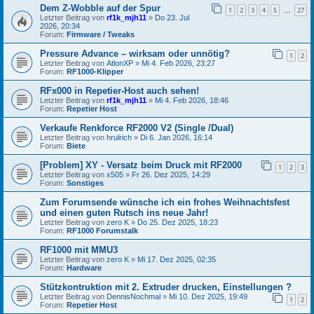
Dem Z-Wobble auf der Spur
1
2
3
4
5
27
…
Letzter Beitrag von
rf1k_mjh11
»
Do 23. Jul
2026, 20:34
Forum:
Firmware / Tweaks
Pressure Advance – wirksam oder unnötig?
1
2
Letzter Beitrag von
AtlonXP
»
Mi 4. Feb 2026, 23:27
Forum:
RF1000-Klipper
RFx000 in Repetier-Host auch sehen!
Letzter Beitrag von
rf1k_mjh11
»
Mi 4. Feb 2026, 18:46
Forum:
Repetier Host
Verkaufe Renkforce RF2000 V2 (Single /Dual)
Letzter Beitrag von
hrulrich
»
Di 6. Jan 2026, 16:14
Forum:
Biete
[Problem] XY - Versatz beim Druck mit RF2000
1
2
3
Letzter Beitrag von
x505
»
Fr 26. Dez 2025, 14:29
Forum:
Sonstiges
Zum Forumsende wünsche ich ein frohes Weihnachtsfest
und einen guten Rutsch ins neue Jahr!
Letzter Beitrag von
zero K
»
Do 25. Dez 2025, 18:23
Forum:
RF1000 Forumstalk
RF1000 mit MMU3
Letzter Beitrag von
zero K
»
Mi 17. Dez 2025, 02:35
Forum:
Hardware
Stützkontruktion mit 2. Extruder drucken, Einstellungen ?
Letzter Beitrag von
DennisNochmal
»
Mi 10. Dez 2025, 19:49
1
2
Forum:
Repetier Host