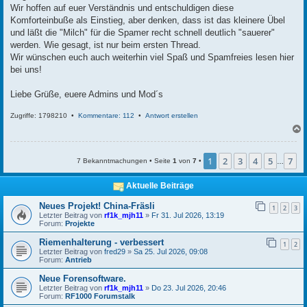
Wir hoffen auf euer Verständnis und entschuldigen diese
Komforteinbuße als Einstieg, aber denken, dass ist das kleinere Übel
und läßt die "Milch" für die Spamer recht schnell deutlich "sauerer"
werden. Wie gesagt, ist nur beim ersten Thread.
Wir wünschen euch auch weiterhin viel Spaß und Spamfreies lesen hier
bei uns!
Liebe Grüße, euere Admins und Mod´s
Zugriffe: 1798210 •
Kommentare: 112
•
Antwort erstellen
c
1
2
3
4
5
7
7 Bekanntmachungen • Seite
1
von
7
•
…
Aktuelle Beiträge
Neues Projekt! China-Fräsli
1
2
3
Letzter Beitrag von
rf1k_mjh11
»
Fr 31. Jul 2026, 13:19
Forum:
Projekte
Riemenhalterung - verbessert
1
2
Letzter Beitrag von
fred29
»
Sa 25. Jul 2026, 09:08
Forum:
Antrieb
Neue Forensoftware.
Letzter Beitrag von
rf1k_mjh11
»
Do 23. Jul 2026, 20:46
Forum:
RF1000 Forumstalk