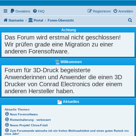
Donations
FAQ
Registrieren
Anmelden
S
Startseite
Portal
Foren-Übersicht
u
Achtung
c
Das Forum wird erstmal nicht geschlossen!
h
Wir prüfen grade eine Migration zu einer
e
anderen Forensoftware.
Willkommen
Forum für 3D-Druck begeisterte
Anwenderinnen und Anwender die einen 3D
Drucker von Conrad Electronics oder einem
anderen Hersteller haben.
Aktuelles
Aktuelle Themen
Neue Forensoftware.
Riemenhalterung - verbessert
Neues Projekt! China-Fräsli
Zum Forumsende wünsche ich ein frohes Weihnachtsfest und einen guten Rutsch ins
neue Jahr!