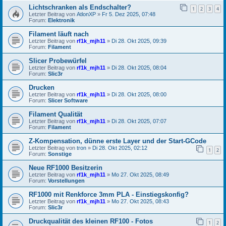
Lichtschranken als Endschalter?
1
2
3
4
Letzter Beitrag von
AtlonXP
»
Fr 5. Dez 2025, 07:48
Forum:
Elektronik
Filament läuft nach
Letzter Beitrag von
rf1k_mjh11
»
Di 28. Okt 2025, 09:39
Forum:
Filament
Slicer Probewürfel
Letzter Beitrag von
rf1k_mjh11
»
Di 28. Okt 2025, 08:04
Forum:
Slic3r
Drucken
Letzter Beitrag von
rf1k_mjh11
»
Di 28. Okt 2025, 08:00
Forum:
Slicer Software
Filament Qualität
Letzter Beitrag von
rf1k_mjh11
»
Di 28. Okt 2025, 07:07
Forum:
Filament
Z-Kompensation, dünne erste Layer und der Start-GCode
Letzter Beitrag von
tron
»
Di 28. Okt 2025, 02:12
1
2
Forum:
Sonstige
Neue RF1000 Besitzerin
Letzter Beitrag von
rf1k_mjh11
»
Mo 27. Okt 2025, 08:49
Forum:
Vorstellungen
RF1000 mit Renkforce 3mm PLA - Einstiegskonfig?
Letzter Beitrag von
rf1k_mjh11
»
Mo 27. Okt 2025, 08:43
Forum:
Slic3r
Druckqualität des kleinen RF100 - Fotos
1
2