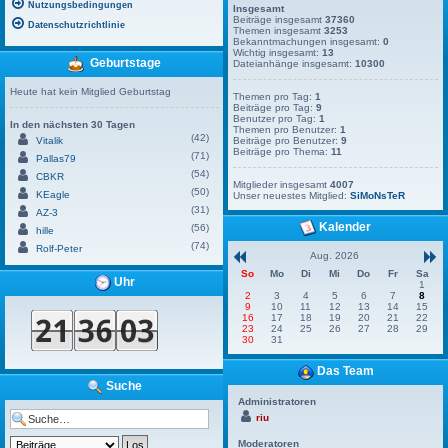
Nutzungsbedingungen
Insgesamt
Beiträge insgesamt
37360
Datenschutzrichtlinie
Themen insgesamt
3253
Bekanntmachungen insgesamt:
0
Wichtig insgesamt:
13
Geburtstage
Dateianhänge insgesamt:
10300
Heute hat kein Mitglied Geburtstag
Themen pro Tag:
1
Beiträge pro Tag:
9
Benutzer pro Tag:
1
In den nächsten 30 Tagen
Themen pro Benutzer:
1
(42)
Vitalik
Beiträge pro Benutzer:
9
Beiträge pro Thema:
11
(71)
Pallas79
(54)
CBKR
Mitglieder insgesamt
4007
(50)
KEagle
Unser neuestes Mitglied:
SiMoNsTeR
(31)
AZ-3
Kalender
(56)
hille
(74)
Rolf-Peter
Aug. 2026
So
Mo
Di
Mi
Do
Fr
Sa
Uhr
1
2
3
4
5
6
7
8
9
10
11
12
13
14
15
16
17
18
19
20
21
22
23
24
25
26
27
28
29
30
31
Das Team
Suche
Administratoren
riu
Moderatoren