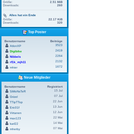
Größe:
2.51 MiB
Downloads:
260
Alles hat ein Ende
Größe:
22.17 KiB
Downloads:
320
Top Poster
Benutzername
Beiträge
3523
AtlonXP
2419
Digibike
2264
Nibbels
2132
rf1k_mjh11
1672
mhier
Neue Mitglieder
Benutzername
Registriert
15 Jul
SiMoNsTeR
07 Jul
Grizel
22 Jun
TTipTTop
13 Jun
Eric01f
12 Jun
Virtanen
22 Mai
max123
14 Mai
karl22
07 Mai
mherby