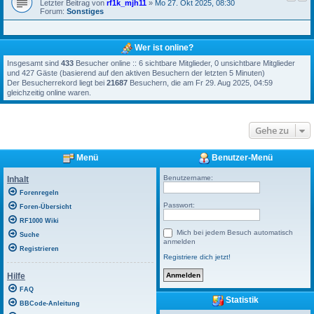
Letzter Beitrag von
rf1k_mjh11
»
Mo 27. Okt 2025, 08:30
Forum:
Sonstiges
Wer ist online?
Insgesamt sind
433
Besucher online :: 6 sichtbare Mitglieder, 0 unsichtbare Mitglieder
und 427 Gäste (basierend auf den aktiven Besuchern der letzten 5 Minuten)
Der Besucherrekord liegt bei
21687
Besuchern, die am Fr 29. Aug 2025, 04:59
gleichzeitig online waren.
Gehe zu
Menü
Benutzer-Menü
Benutzername:
Inhalt
Forenregeln
Passwort:
Foren-Übersicht
RF1000 Wiki
Mich bei jedem Besuch automatisch
Suche
anmelden
Registrieren
Registriere dich jetzt!
Hilfe
FAQ
Statistik
BBCode-Anleitung