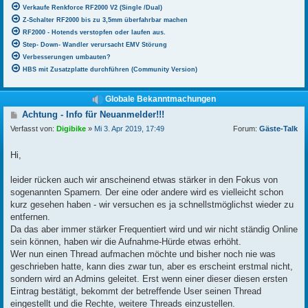
Verkaufe Renkforce RF2000 V2 (Single /Dual)
Z-Schalter RF2000 bis zu 3,5mm überfahrbar machen
RF2000 - Hotends verstopfen oder laufen aus.
Step- Down- Wandler verursacht EMV Störung
Verbesserungen umbauten?
HBS mit Zusatzplatte durchführen (Community Version)
Globale Bekanntmachungen
B
Achtung - Info für Neuanmelder!!!
e
Verfasst von:
Digibike
»
Mi 3. Apr 2019, 17:49
Forum:
Gäste-Talk
i
t
r
Hi,
a
g
leider rücken auch wir anscheinend etwas stärker in den Fokus von
sogenannten Spamern. Der eine oder andere wird es vielleicht schon
kurz gesehen haben - wir versuchen es ja schnellstmöglichst wieder zu
entfernen.
Da das aber immer stärker Frequentiert wird und wir nicht ständig Online
sein können, haben wir die Aufnahme-Hürde etwas erhöht.
Wer nun einen Thread aufmachen möchte und bisher noch nie was
geschrieben hatte, kann dies zwar tun, aber es erscheint erstmal nicht,
sondern wird an Admins geleitet. Erst wenn einer dieser diesen ersten
Eintrag bestätigt, bekommt der betreffende User seinen Thread
eingestellt und die Rechte, weitere Threads einzustellen.