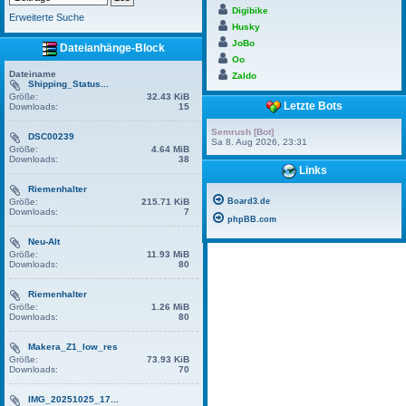
Digibike
Erweiterte Suche
Husky
JoBo
Dateianhänge-Block
Oo
Dateiname
Zaldo
Shipping_Status...
Größe:
32.43 KiB
Letzte Bots
Downloads:
15
Semrush [Bot]
DSC00239
Sa 8. Aug 2026, 23:31
Größe:
4.64 MiB
Downloads:
38
Links
Riemenhalter
Größe:
215.71 KiB
Board3.de
Downloads:
7
phpBB.com
Neu-Alt
Größe:
11.93 MiB
Downloads:
80
Riemenhalter
Größe:
1.26 MiB
Downloads:
80
Makera_Z1_low_res
Größe:
73.93 KiB
Downloads:
70
IMG_20251025_17...