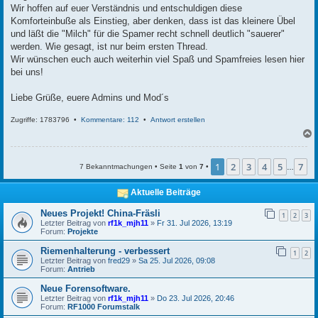
Wir hoffen auf euer Verständnis und entschuldigen diese
Komforteinbuße als Einstieg, aber denken, dass ist das kleinere Übel
und läßt die "Milch" für die Spamer recht schnell deutlich "sauerer"
werden. Wie gesagt, ist nur beim ersten Thread.
Wir wünschen euch auch weiterhin viel Spaß und Spamfreies lesen hier
bei uns!
Liebe Grüße, euere Admins und Mod´s
Zugriffe: 1783796 •
Kommentare: 112
•
Antwort erstellen
c
1
2
3
4
5
7
7 Bekanntmachungen • Seite
1
von
7
•
…
Aktuelle Beiträge
Neues Projekt! China-Fräsli
1
2
3
Letzter Beitrag von
rf1k_mjh11
»
Fr 31. Jul 2026, 13:19
Forum:
Projekte
Riemenhalterung - verbessert
1
2
Letzter Beitrag von
fred29
»
Sa 25. Jul 2026, 09:08
Forum:
Antrieb
Neue Forensoftware.
Letzter Beitrag von
rf1k_mjh11
»
Do 23. Jul 2026, 20:46
Forum:
RF1000 Forumstalk