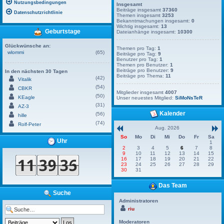
Nutzungsbedingungen
Insgesamt
Beiträge insgesamt
37360
Datenschutzrichtlinie
Themen insgesamt
3253
Bekanntmachungen insgesamt:
0
Wichtig insgesamt:
13
Geburtstage
Dateianhänge insgesamt:
10300
Glückwünsche an:
Themen pro Tag:
1
wlommi
(65)
Beiträge pro Tag:
9
Benutzer pro Tag:
1
Themen pro Benutzer:
1
Beiträge pro Benutzer:
9
In den nächsten 30 Tagen
Beiträge pro Thema:
11
(42)
Vitalik
(54)
CBKR
Mitglieder insgesamt
4007
(50)
KEagle
Unser neuestes Mitglied:
SiMoNsTeR
(31)
AZ-3
Kalender
(56)
hille
(74)
Rolf-Peter
Aug. 2026
So
Mo
Di
Mi
Do
Fr
Sa
Uhr
1
2
3
4
5
6
7
8
9
10
11
12
13
14
15
16
17
18
19
20
21
22
23
24
25
26
27
28
29
30
31
Das Team
Suche
Administratoren
riu
Moderatoren