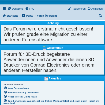
Donations
FAQ
Registrieren
Anmelden
S
Startseite
Portal
Foren-Übersicht
u
Achtung
c
Das Forum wird erstmal nicht geschlossen!
h
Wir prüfen grade eine Migration zu einer
e
anderen Forensoftware.
Willkommen
Forum für 3D-Druck begeisterte
Anwenderinnen und Anwender die einen 3D
Drucker von Conrad Electronics oder einem
anderen Hersteller haben.
Aktuelles
Aktuelle Themen
Neue Forensoftware.
Riemenhalterung - verbessert
Neues Projekt! China-Fräsli
Zum Forumsende wünsche ich ein frohes Weihnachtsfest und einen guten Rutsch ins
neue Jahr!