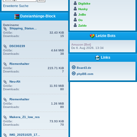
Digibike
Erweiterte Suche
Husky
JoBo
Dateianhänge-Block
Oo
Dateiname
Zaldo
Shipping_Status...
Größe:
32.43 KiB
Letzte Bots
Downloads:
15
Amazon [Bot]
DSC00239
Do 6. Aug 2026, 13:34
Größe:
4.64 MiB
Downloads:
38
Links
Riemenhalter
Größe:
215.71 KiB
Board3.de
Downloads:
7
phpBB.com
Neu-Alt
Größe:
11.93 MiB
Downloads:
80
Riemenhalter
Größe:
1.26 MiB
Downloads:
80
Makera_Z1_low_res
Größe:
73.93 KiB
Downloads:
70
IMG_20251025_17...