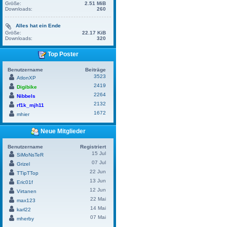
Größe:
2.51 MiB
Downloads:
260
Alles hat ein Ende
Größe:
22.17 KiB
Downloads:
320
Top Poster
Benutzername
Beiträge
3523
AtlonXP
2419
Digibike
2264
Nibbels
2132
rf1k_mjh11
1672
mhier
Neue Mitglieder
Benutzername
Registriert
15 Jul
SiMoNsTeR
07 Jul
Grizel
22 Jun
TTipTTop
13 Jun
Eric01f
12 Jun
Virtanen
22 Mai
max123
14 Mai
karl22
07 Mai
mherby