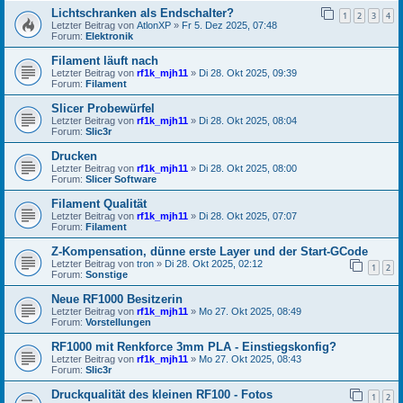
Lichtschranken als Endschalter?
1
2
3
4
Letzter Beitrag von
AtlonXP
»
Fr 5. Dez 2025, 07:48
Forum:
Elektronik
Filament läuft nach
Letzter Beitrag von
rf1k_mjh11
»
Di 28. Okt 2025, 09:39
Forum:
Filament
Slicer Probewürfel
Letzter Beitrag von
rf1k_mjh11
»
Di 28. Okt 2025, 08:04
Forum:
Slic3r
Drucken
Letzter Beitrag von
rf1k_mjh11
»
Di 28. Okt 2025, 08:00
Forum:
Slicer Software
Filament Qualität
Letzter Beitrag von
rf1k_mjh11
»
Di 28. Okt 2025, 07:07
Forum:
Filament
Z-Kompensation, dünne erste Layer und der Start-GCode
Letzter Beitrag von
tron
»
Di 28. Okt 2025, 02:12
1
2
Forum:
Sonstige
Neue RF1000 Besitzerin
Letzter Beitrag von
rf1k_mjh11
»
Mo 27. Okt 2025, 08:49
Forum:
Vorstellungen
RF1000 mit Renkforce 3mm PLA - Einstiegskonfig?
Letzter Beitrag von
rf1k_mjh11
»
Mo 27. Okt 2025, 08:43
Forum:
Slic3r
Druckqualität des kleinen RF100 - Fotos
1
2