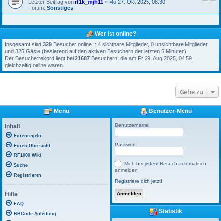
Letzter Beitrag von
rf1k_mjh11
»
Mo 27. Okt 2025, 08:30
Forum:
Sonstiges
Wer ist online?
Insgesamt sind
329
Besucher online :: 4 sichtbare Mitglieder, 0 unsichtbare Mitglieder
und 325 Gäste (basierend auf den aktiven Besuchern der letzten 5 Minuten)
Der Besucherrekord liegt bei
21687
Besuchern, die am Fr 29. Aug 2025, 04:59
gleichzeitig online waren.
Gehe zu
Menü
Benutzer-Menü
Benutzername:
Inhalt
Forenregeln
Passwort:
Foren-Übersicht
RF1000 Wiki
Mich bei jedem Besuch automatisch
Suche
anmelden
Registrieren
Registriere dich jetzt!
Hilfe
FAQ
Statistik
BBCode-Anleitung