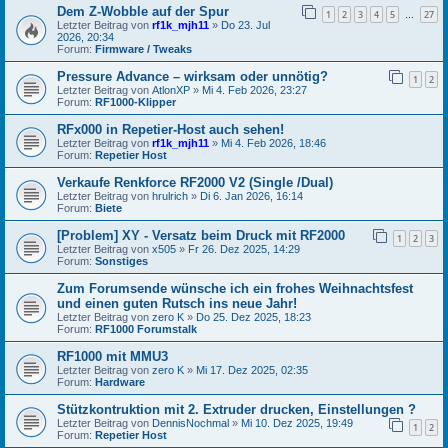
Dem Z-Wobble auf der Spur
1
2
3
4
5
27
…
Letzter Beitrag von
rf1k_mjh11
»
Do 23. Jul
2026, 20:34
Forum:
Firmware / Tweaks
Pressure Advance – wirksam oder unnötig?
1
2
Letzter Beitrag von
AtlonXP
»
Mi 4. Feb 2026, 23:27
Forum:
RF1000-Klipper
RFx000 in Repetier-Host auch sehen!
Letzter Beitrag von
rf1k_mjh11
»
Mi 4. Feb 2026, 18:46
Forum:
Repetier Host
Verkaufe Renkforce RF2000 V2 (Single /Dual)
Letzter Beitrag von
hrulrich
»
Di 6. Jan 2026, 16:14
Forum:
Biete
[Problem] XY - Versatz beim Druck mit RF2000
1
2
3
Letzter Beitrag von
x505
»
Fr 26. Dez 2025, 14:29
Forum:
Sonstiges
Zum Forumsende wünsche ich ein frohes Weihnachtsfest
und einen guten Rutsch ins neue Jahr!
Letzter Beitrag von
zero K
»
Do 25. Dez 2025, 18:23
Forum:
RF1000 Forumstalk
RF1000 mit MMU3
Letzter Beitrag von
zero K
»
Mi 17. Dez 2025, 02:35
Forum:
Hardware
Stützkontruktion mit 2. Extruder drucken, Einstellungen ?
Letzter Beitrag von
DennisNochmal
»
Mi 10. Dez 2025, 19:49
1
2
Forum:
Repetier Host