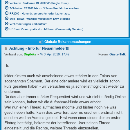
Verkaufe Renkforce RF2000 V2 (Single /Dual)
Z-Schalter RF2000 bis zu 3,5mm überfahrbar machen
RF2000 - Hotends verstopfen oder laufen aus.
Step- Down- Wandler verursacht EMV Störung
Verbesserungen umbauten?
HBS mit Zusatzplatte durchführen (Community Version)
Globale Bekanntmachungen
B
Achtung - Info für Neuanmelder!!!
e
Verfasst von:
Digibike
»
Mi 3. Apr 2019, 17:49
Forum:
Gäste-Talk
i
t
r
Hi,
a
g
leider rücken auch wir anscheinend etwas stärker in den Fokus von
sogenannten Spamern. Der eine oder andere wird es vielleicht schon
kurz gesehen haben - wir versuchen es ja schnellstmöglichst wieder zu
entfernen.
Da das aber immer stärker Frequentiert wird und wir nicht ständig Online
sein können, haben wir die Aufnahme-Hürde etwas erhöht.
Wer nun einen Thread aufmachen möchte und bisher noch nie was
geschrieben hatte, kann dies zwar tun, aber es erscheint erstmal nicht,
sondern wird an Admins geleitet. Erst wenn einer dieser diesen ersten
Eintrag bestätigt, bekommt der betreffende User seinen Thread
eingestellt und die Rechte, weitere Threads einzustellen.