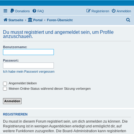
Donations
FAQ
Registrieren
Anmelden
S
Startseite
Portal
Foren-Übersicht
u
Du musst registriert und angemeldet sein, um Profile
c
anzuschauen.
h
Benutzername:
e
Passwort:
Ich habe mein Passwort vergessen
Angemeldet bleiben
Meinen Online-Status während dieser Sitzung verbergen
REGISTRIEREN
Du musst in diesem Forum registriert sein, um dich anmelden zu können. Die
Registrierung ist in wenigen Augenblicken erledigt und ermöglicht dir, auf
weitere Funktionen zuzugreifen. Die Board-Administration kann registrierten