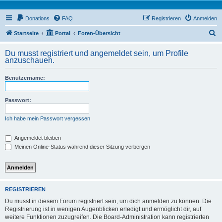
Donations
FAQ
Registrieren
Anmelden
S
Startseite
Portal
Foren-Übersicht
u
Du musst registriert und angemeldet sein, um Profile
c
anzuschauen.
h
Benutzername:
e
Passwort:
Ich habe mein Passwort vergessen
Angemeldet bleiben
Meinen Online-Status während dieser Sitzung verbergen
REGISTRIEREN
Du musst in diesem Forum registriert sein, um dich anmelden zu können. Die
Registrierung ist in wenigen Augenblicken erledigt und ermöglicht dir, auf
weitere Funktionen zuzugreifen. Die Board-Administration kann registrierten