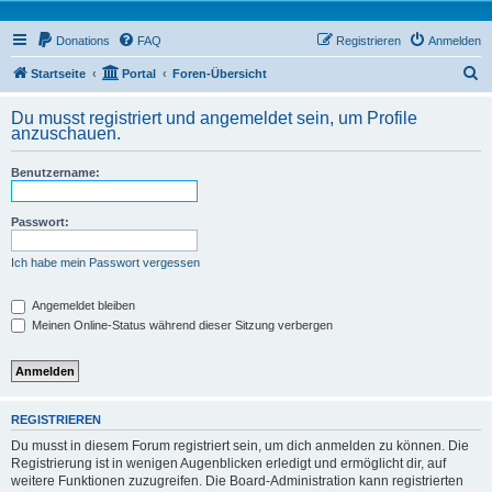
Donations
FAQ
Registrieren
Anmelden
S
Startseite
Portal
Foren-Übersicht
u
Du musst registriert und angemeldet sein, um Profile
c
anzuschauen.
h
Benutzername:
e
Passwort:
Ich habe mein Passwort vergessen
Angemeldet bleiben
Meinen Online-Status während dieser Sitzung verbergen
REGISTRIEREN
Du musst in diesem Forum registriert sein, um dich anmelden zu können. Die
Registrierung ist in wenigen Augenblicken erledigt und ermöglicht dir, auf
weitere Funktionen zuzugreifen. Die Board-Administration kann registrierten