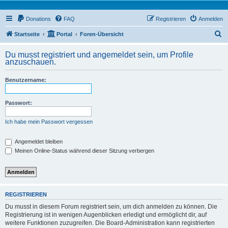
Donations
FAQ
Registrieren
Anmelden
S
Startseite
Portal
Foren-Übersicht
u
Du musst registriert und angemeldet sein, um Profile
c
anzuschauen.
h
Benutzername:
e
Passwort:
Ich habe mein Passwort vergessen
Angemeldet bleiben
Meinen Online-Status während dieser Sitzung verbergen
REGISTRIEREN
Du musst in diesem Forum registriert sein, um dich anmelden zu können. Die
Registrierung ist in wenigen Augenblicken erledigt und ermöglicht dir, auf
weitere Funktionen zuzugreifen. Die Board-Administration kann registrierten