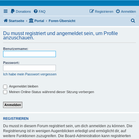
Donations
FAQ
Registrieren
Anmelden
S
Startseite
Portal
Foren-Übersicht
u
Du musst registriert und angemeldet sein, um Profile
c
anzuschauen.
h
Benutzername:
e
Passwort:
Ich habe mein Passwort vergessen
Angemeldet bleiben
Meinen Online-Status während dieser Sitzung verbergen
REGISTRIEREN
Du musst in diesem Forum registriert sein, um dich anmelden zu können. Die
Registrierung ist in wenigen Augenblicken erledigt und ermöglicht dir, auf
weitere Funktionen zuzugreifen. Die Board-Administration kann registrierten