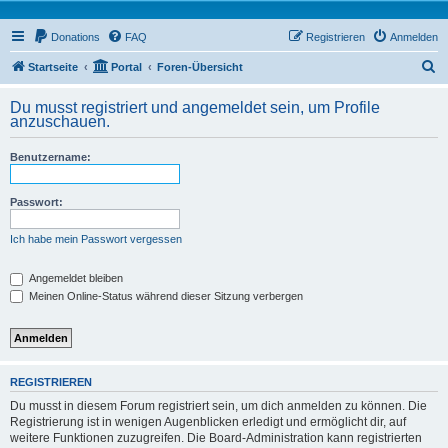
Donations
FAQ
Registrieren
Anmelden
S
Startseite
Portal
Foren-Übersicht
u
Du musst registriert und angemeldet sein, um Profile
c
anzuschauen.
h
Benutzername:
e
Passwort:
Ich habe mein Passwort vergessen
Angemeldet bleiben
Meinen Online-Status während dieser Sitzung verbergen
REGISTRIEREN
Du musst in diesem Forum registriert sein, um dich anmelden zu können. Die
Registrierung ist in wenigen Augenblicken erledigt und ermöglicht dir, auf
weitere Funktionen zuzugreifen. Die Board-Administration kann registrierten